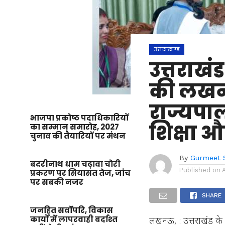
उत्तराखण्ड
उत्तराखं
की लखनऊ 
राज्यपाल
भाजपा प्रकोष्ठ पदाधिकारियों
शिक्षा औ
का सम्मान समारोह, 2027
चुनाव की तैयारियों पर मंथन
By
Gurmeet 
बदरीनाथ धाम चढ़ावा चोरी
Published on
प्रकरण पर सियासत तेज, जांच
पर सबकी नजर
SHARE
जनहित सर्वोपरि, विकास
कार्यों में लापरवाही बर्दाश्त
लखनऊ, : उत्तराखंड के