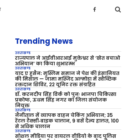
य
Trending News
उत्तराखण्ड
राज्यपाल ने आईवीआरआई मुक्तेश्वर से ‘खेत बचाओ
अभियान’ का किया शुभारम्भ
उत्तराखण्ड
याद ए हुसैन: मुस्लिम समाज ने पेश की इंसानियत
की मिसाल — जामा मस्जिद अल्मोड़ा में स्वैच्छिक
रक्तदान शिविर, 22 यूनिट रक्त संग्रहित
उत्तराखण्ड
डॉ. करनदीप सिंह विर्क को पुनः भाजपा चिकित्सा
प्रकोष्ठ, ऊधम सिंह नगर का जिला संयोजक
नियुक्त
उत्तराखण्ड
नैनीताल में व्यापक वाहन चेकिंग अभियान; 35
रेंटल टैक्सी‑बाइक चालान, 9 बसें दैन्य हालत, 100
से अधिक चालान
उत्तराखण्ड
सोशल मीडिया पर वायरल वीडियो के बाद पुलिस