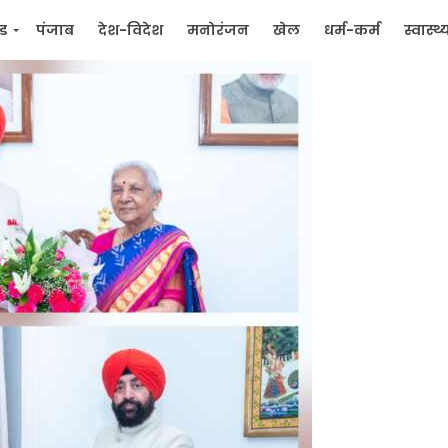
्ड
पंजाब
देश-विदेश
मनोरंजन
खेल
धर्म-कर्म
स्वास्थ्
िक
जन मुद्दे