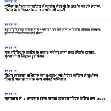
उत्तराखण्ड
पुलिस अधीक्षक कार्यालय में कांग्रेस नेताओं के प्रदर्शन पर उठे सवाल,
विरोध के अधिकार के साथ मर्यादा भी जरूरी
उत्तराखण्ड
ਗੁਰੂ ਹਰਿਕ੍ਰਿਸ਼ਨ ਸਾਹਿਬ ਜੀ ਦੇ ਪ੍ਰਕਾਸ਼ ਪੁਰਬ ਮੌਕੇ ਸਜਿਆ ਵਿਸ਼ਾਲ ਕੀਰਤਨ ਦਰਬਾਰ,
ਗੁਰਬਾਣੀ ਨਾਲ ਨਿਹਾਲ ਹੋਈ ਸੰਗਤ
उत्तराखण्ड
गुरु हरिकिशन साहिब के प्रकाश पर्व पर सजा भव्य कीर्तन दरबार,
गुरबाणी से निहाल हुई संगत
उत्तराखण्ड
विशेष स्वच्छता अभियान का शुभारंभ, गांधी इंटर कॉलेज से सुशीला
तिवारी अस्पताल तक चला सफाई अभियान
उत्तराखण्ड
चूनाखान में 15 अगस्त से होगा पांचवां स्वतंत्रता दिवस टेनिस कप-2026