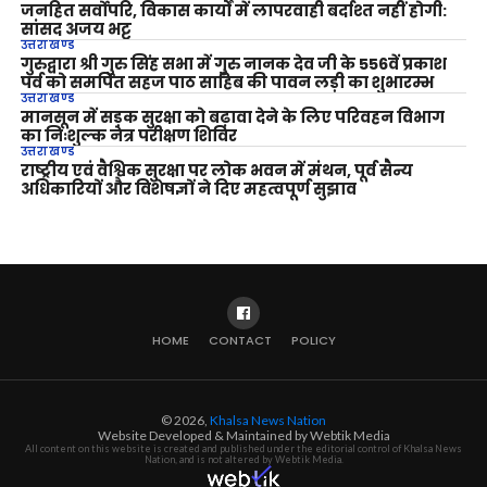
जनहित सर्वोपरि, विकास कार्यों में लापरवाही बर्दाश्त नहीं होगी:
सांसद अजय भट्ट
उत्तराखण्ड
गुरुद्वारा श्री गुरु सिंह सभा में गुरु नानक देव जी के 556वें प्रकाश
पर्व को समर्पित सहज पाठ साहिब की पावन लड़ी का शुभारम्भ
उत्तराखण्ड
मानसून में सड़क सुरक्षा को बढ़ावा देने के लिए परिवहन विभाग
का निःशुल्क नेत्र परीक्षण शिविर
उत्तराखण्ड
राष्ट्रीय एवं वैश्विक सुरक्षा पर लोक भवन में मंथन, पूर्व सैन्य
अधिकारियों और विशेषज्ञों ने दिए महत्वपूर्ण सुझाव
HOME
CONTACT
POLICY
© 2026,
Khalsa News Nation
Website Developed & Maintained by Webtik Media
All content on this website is created and published under the editorial control of Khalsa News
Nation, and is not altered by Webtik Media.