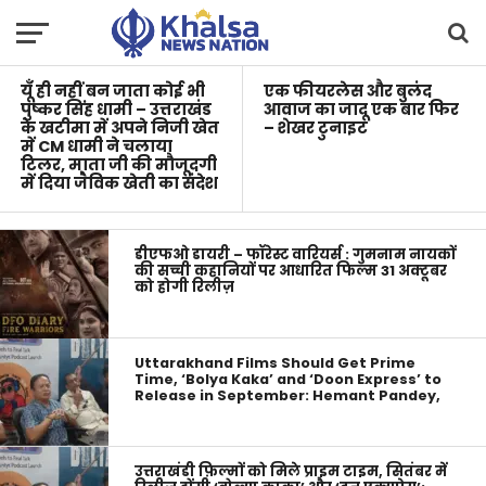
अनिवार्य
यूँ ही नहीं बन जाता कोई भी
एक फीयरलेस और बुलंद
पुष्कर सिंह धामी – उत्तराखंड
आवाज का जादू एक बार फिर
के खटीमा में अपने निजी खेत
– शेखर टुनाइट
में CM धामी ने चलाया
टिलर, माता जी की मौजूदगी
में दिया जैविक खेती का संदेश
डीएफओ डायरी – फॉरेस्ट वारियर्स : गुमनाम नायकों
की सच्ची कहानियों पर आधारित फिल्म 31 अक्टूबर
को होगी रिलीज़
Uttarakhand Films Should Get Prime
Time, ‘Bolya Kaka’ and ‘Doon Express’ to
Release in September: Hemant Pandey,
उत्तराखंडी फ़िल्मों को मिले प्राइम टाइम, सितंबर में