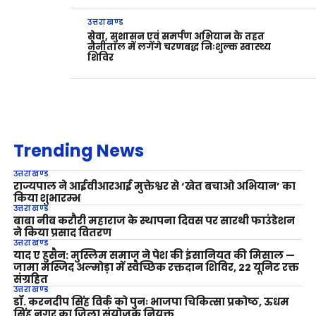
उत्तराखण्ड
सेवा, सुशासन एवं समर्पण अभियान के तहत
नैनीताल में लगेंगे चरणबद्ध निःशुल्क स्वास्थ्य
शिविर
Trending News
उत्तराखण्ड
राज्यपाल ने आईवीआरआई मुक्तेश्वर से ‘खेत बचाओ अभियान’ का
किया शुभारम्भ
उत्तराखण्ड
बाबा नीब करौरी महाराज के स्थापना दिवस पर सारथी फाउंडेशन
ने किया प्रसाद वितरण
उत्तराखण्ड
याद ए हुसैन: मुस्लिम समाज ने पेश की इंसानियत की मिसाल —
जामा मस्जिद अल्मोड़ा में स्वैच्छिक रक्तदान शिविर, 22 यूनिट रक्त
संग्रहित
उत्तराखण्ड
डॉ. करनदीप सिंह विर्क को पुनः भाजपा चिकित्सा प्रकोष्ठ, ऊधम
सिंह नगर का जिला संयोजक नियुक्त