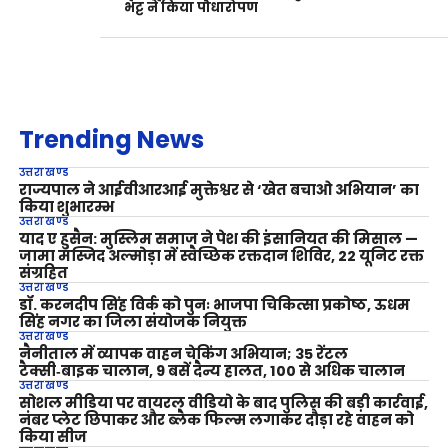
भट्ट ने किया पौधारोपण
Trending News
उत्तराखण्ड
राज्यपाल ने आईवीआरआई मुक्तेश्वर से ‘खेत बचाओ अभियान’ का
किया शुभारम्भ
उत्तराखण्ड
याद ए हुसैन: मुस्लिम समाज ने पेश की इंसानियत की मिसाल —
जामा मस्जिद अल्मोड़ा में स्वैच्छिक रक्तदान शिविर, 22 यूनिट रक्त
संग्रहित
उत्तराखण्ड
डॉ. करनदीप सिंह विर्क को पुनः भाजपा चिकित्सा प्रकोष्ठ, ऊधम
सिंह नगर का जिला संयोजक नियुक्त
उत्तराखण्ड
नैनीताल में व्यापक वाहन चेकिंग अभियान; 35 रेंटल
टैक्सी‑बाइक चालान, 9 बसें दैन्य हालत, 100 से अधिक चालान
उत्तराखण्ड
सोशल मीडिया पर वायरल वीडियो के बाद पुलिस की बड़ी कार्रवाई,
नंबर प्लेट छिपाकर और ब्लैक फिल्म लगाकर दौड़ा रहे वाहन को
किया सीज