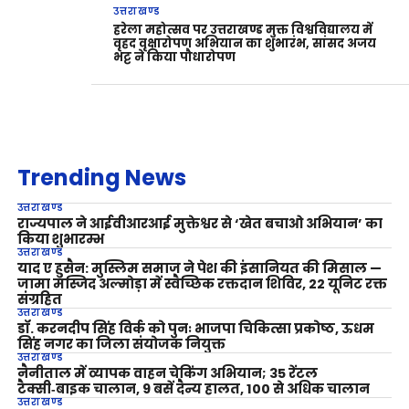
उत्तराखण्ड
हरेला महोत्सव पर उत्तराखण्ड मुक्त विश्वविद्यालय में
वृहद वृक्षारोपण अभियान का शुभारंभ, सांसद अजय
भट्ट ने किया पौधारोपण
Trending News
उत्तराखण्ड
राज्यपाल ने आईवीआरआई मुक्तेश्वर से ‘खेत बचाओ अभियान’ का
किया शुभारम्भ
उत्तराखण्ड
याद ए हुसैन: मुस्लिम समाज ने पेश की इंसानियत की मिसाल —
जामा मस्जिद अल्मोड़ा में स्वैच्छिक रक्तदान शिविर, 22 यूनिट रक्त
संग्रहित
उत्तराखण्ड
डॉ. करनदीप सिंह विर्क को पुनः भाजपा चिकित्सा प्रकोष्ठ, ऊधम
सिंह नगर का जिला संयोजक नियुक्त
उत्तराखण्ड
नैनीताल में व्यापक वाहन चेकिंग अभियान; 35 रेंटल
टैक्सी‑बाइक चालान, 9 बसें दैन्य हालत, 100 से अधिक चालान
उत्तराखण्ड