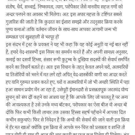
संतोष, धैर्य, सच्चाई, निष्कामता, त्याग, परोपैकार जैसे मानवीय सहज गणों को
अन्दर पनपने का अवसर भी मिलेगा। अत: इस अपार महत्ता के टष्टिंगत सबसे
गुज़ारिश की जाती है कि कुदरत का ईशारा समझो और तदनुसार क्रिया करके
पुण्य कमाओ ताकि वर्तमान जीवन के साथ-साथ आपका आगामी जन्म भी
सम्पन्नता एवं खुशहाली से भरपूर हो
इस संदभ में ट्रस्ट के प्रवक्ता ने यह भी कहा कि यह कोई अनूठी या नई बात नहीं
है, हमारे वेद-शास्त्रभी इस नियम का समर्थन करते हैं और अपनी सामथ्र्य अनुसार,
कमाई का दसवॉ हिम्सा, संसार रूपी कुटुम्ब के दुखिया सदस्यों की सेवार्थ समर्पित
करने का विधानँ बताते हं। अतः इस विधान के तहत् केवल अपने घरो, अलमारियों
या तिजोरियों को भरने में मत लगे रहो अपित् वेद-शास्त्रोंकी वाणी का आदर करते
हए यानि गुरुमत प्रवान करते ह्ए, घरों व अलमारियॉ में जो भी अच्छी स्थिति में पड़ा
हआ सामान प्रयोग मेंन आ रहा हँ, उसेपूरी ईमानदारौ से प्रसन्नतापू्क जरतमंद योग्य
सुपान् को संप दोाँ कहने का आशय यह है कि आपके लिए जो फालतू है पर अन्य
की आवश्यकता है उसे उनके मध्य बॉटकर, परोपकार का ऐसा बीज वो अन्दर बो
दोकि फिर कभी किसी लाचार तक उसका हिस्सा सहर्ष पहँचाने में आपका दिल
कभीन सकुचाएं। फिर से निवेदन है कि अन्यों की सेवार्थ की जाने वाली इस क्रिया
मे हँर मत खाओ क्योंकि इस क्रिया से आपके मन-चित्त को प्रसन्नता व शान्ति तो
प्राप्त होगी ही साथ ही आज की शुभ करनी का फल कल मिलेगा ही मिलेगा। अंत