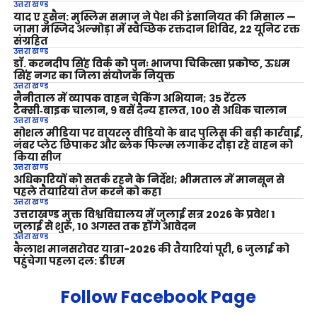
उत्तराखण्ड
याद ए हुसैन: मुस्लिम समाज ने पेश की इंसानियत की मिसाल —
जामा मस्जिद अल्मोड़ा में स्वैच्छिक रक्तदान शिविर, 22 यूनिट रक्त
संग्रहित
उत्तराखण्ड
डॉ. करनदीप सिंह विर्क को पुनः भाजपा चिकित्सा प्रकोष्ठ, ऊधम
सिंह नगर का जिला संयोजक नियुक्त
उत्तराखण्ड
नैनीताल में व्यापक वाहन चेकिंग अभियान; 35 रेंटल
टैक्सी‑बाइक चालान, 9 बसें दैन्य हालत, 100 से अधिक चालान
उत्तराखण्ड
सोशल मीडिया पर वायरल वीडियो के बाद पुलिस की बड़ी कार्रवाई,
नंबर प्लेट छिपाकर और ब्लैक फिल्म लगाकर दौड़ा रहे वाहन को
किया सीज
उत्तराखण्ड
अधिकारियों को सतर्क रहने के निर्देश; भीमताल में मानसून से
पहले तैयारियां तेज करने को कहा
उत्तराखण्ड
उत्तराखण्ड मुक्त विश्वविद्यालय में जुलाई सत्र 2026 के प्रवेश 1
जुलाई से शुरू, 10 अगस्त तक होंगे आवेदन
उत्तराखण्ड
कैलाश मानसरोवर यात्रा-2026 की तैयारियां पूरी, 6 जुलाई को
पहुंचेगा पहला दल: डीएम
Follow Facebook Page