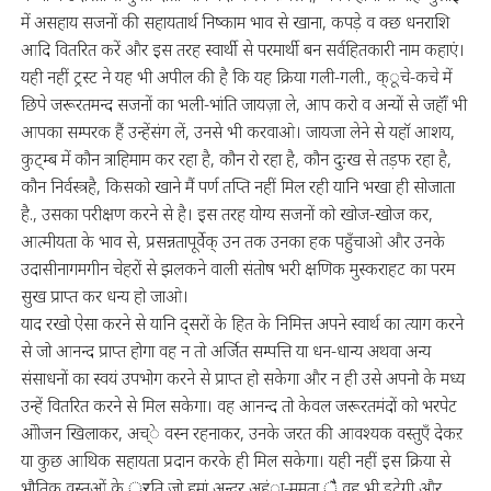
में असहाय सजनों की सहायतार्थ निष्काम भाव से खाना, कपड़े व क्छ धनराशि
आदि वितरित करें और इस तरह स्वार्थी से परमार्थी बन सर्वहितकारी नाम कहाएं।
यही नहीं ट्रस्ट ने यह भी अपील की है कि यह क्रिया गली-गली., क्ूचे-कचे में
छिपे जरूरतमन्द सजनों का भली-भांति जायज़ा ले, आप करो व अन्यों से जहॉँ भी
आपका सम्परक हैं उन्हेंसंग लें, उनसे भी करवाओ। जायजा लेने से यहॉ आशय,
कुट्म्ब में कौन त्राहिमाम कर रहा है, कौन रो रहा है, कौन दुःख से तड़फ रहा है,
कौन निर्वस्त्रहै, किसको खाने मैं पर्ण तप्ति नहीं मिल रही यानि भखा ही सोजाता
है., उसका परीक्षण करने से है। इस तरह योग्य सजनों को खोज-खोज कर,
आत्मीयता के भाव से, प्रसन्नतापूर्वेक् उन तक उनका हक पहुँचाओ और उनके
उदासीनागमगीन चेहरों से झलकने वाली संतोष भरी क्षणिक मुस्कराहट का परम
सुख प्राप्त कर धन्य हो जाओ।
याद रखो ऐसा करने से यानि द्सरों के हित के निमित्त अपने स्वार्थ का त्याग करने
से जो आनन्द प्राप्त होगा वह न तो अर्जित सम्पत्ति या धन-धान्य अथवा अन्य
संसाधनों का स्वयं उपभोग करने से प्राप्त हो सकेगा और न ही उसे अपनो के मध्य
उन्हें वितरित करने से मिल सकेगा। वह आनन्द तो केवल जरूरतमंदों को भरपेट
ओोजन खिलाकर, अच्े वस्न रहनाकर, उनके जरत की आवश्यक वस्तुएँ देकऱ
या कुछ आथिक सहायता प्रदान करके ही मिल सकेगा। यही नहीं इस क्रिया से
भौतिक वस्तुओं के ्रति जो हमा्ं अन्दर अहंा-ममता ै वह भी ड्रटेगी और