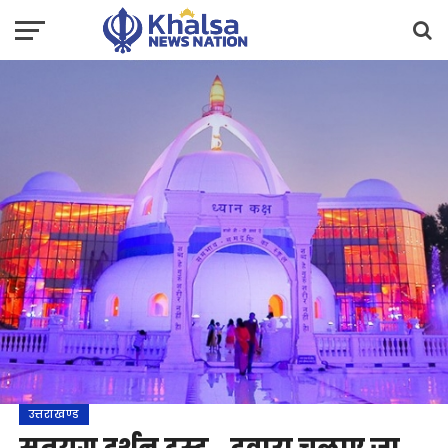
उत्तराखण्ड
सतयग दर्शन ट्स्ट., दवारा चलाए जा