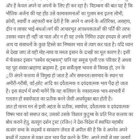
और है केवल अपने या अपनों के लिए ही कर रहा है। विडम्बना की बात यह है कि
भौतिक अर्जना की यह होंड उसे कामाकामनाओं का गुलाम बना इतना लोभी,
क्रोधी, स्वार्थी व अहंकारी बना देती है कि अपने व अपनो के अतिरिक्त, असहाय,
दीन व लाचार भाई-बंधओ।वर्ग की आधारभूत आवश्यकताओं की पर्तिं की तरफ
उसका ध्यान ही नहीं जा पाता और न ही वह उनके निमित्त उदार हमदय से अपनी
आय या संसाधनों के कुछ हिस्से का निष्काम भाव से त्याग कर पाता है। यदि ध्यान
से देखा जाए तो यही मोह-माया या ममता इंसान के दःखों का मूल कारण है। इसी
में फँसकर इंसान “वस्धैव क्ट्म्बकम्” यानि यह समूचा पृथ्वी एक परिवार है अथवा
यह पूरा संसार।ब्राहाण्ड ब्राहृमय है, इस सर्वोत्कृष्ट भावना से विमख हो, उन के
्रति अंपने कत्तव्य से विमुख हो जाता है और समानता।समभाव के स्थान पर
अमीरी-गरीबी, वडँ-्छोट आदि का दवैतात्मक व दवंदवात्मक भाव पैदा हो जाता
है। इस संदर्भ में सभी मानेंगे कि यह कलियग के नकारात्मक भाव-स्वभावौं में
गलतान हो स्वार्थपरता का प्रतीक बनने जैसी अधर्मयुक्त बात होती है।
ज्ञात हो मानव मन से इसी अहंता के प्रतीक, स्वार्थपर, दवैतात्मक व दवंदवात्मक
विषम भाव को समाप्त कर, उसको उसके विशाल कुटुम्ब के प्रति निज कत्तव्य का
बोध कराने हेतु, सतयुग दर्शन ट्रस्ट (रजि०) ने देश-विदेश में स्थापित महाबीर
सत्संग सभा के सदस्यों व साधारण जॅनता सें अपील की है कि वे अपनेव अपने
बच्चों में उदारता से युक्त दाता भाव पैदा करने के लिए, अपने हाथों से माह जुलाई