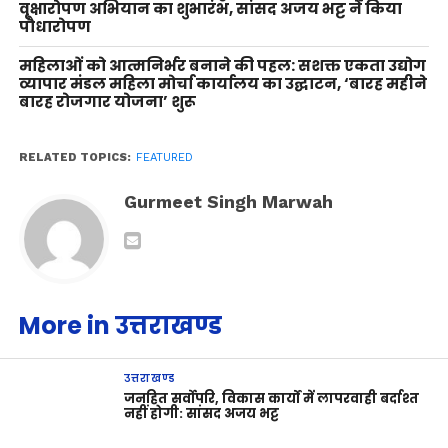
वृक्षारोपण अभियान का शुभारंभ, सांसद अजय भट्ट ने किया
पौधारोपण
महिलाओं को आत्मनिर्भर बनाने की पहल: सशक्त एकता उद्योग
व्यापार मंडल महिला मोर्चा कार्यालय का उद्घाटन, ‘बारह महीने
बारह रोजगार योजना’ शुरू
RELATED TOPICS:
FEATURED
Gurmeet Singh Marwah
More in उत्तराखण्ड
उत्तराखण्ड
जनहित सर्वोपरि, विकास कार्यों में लापरवाही बर्दाश्त
नहीं होगी: सांसद अजय भट्ट