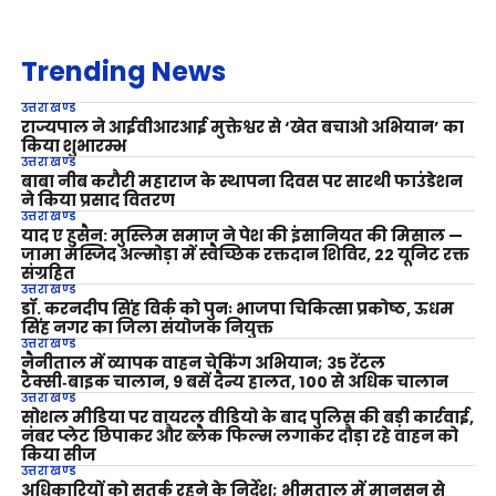
Trending News
उत्तराखण्ड
राज्यपाल ने आईवीआरआई मुक्तेश्वर से ‘खेत बचाओ अभियान’ का
किया शुभारम्भ
उत्तराखण्ड
बाबा नीब करौरी महाराज के स्थापना दिवस पर सारथी फाउंडेशन
ने किया प्रसाद वितरण
उत्तराखण्ड
याद ए हुसैन: मुस्लिम समाज ने पेश की इंसानियत की मिसाल —
जामा मस्जिद अल्मोड़ा में स्वैच्छिक रक्तदान शिविर, 22 यूनिट रक्त
संग्रहित
उत्तराखण्ड
डॉ. करनदीप सिंह विर्क को पुनः भाजपा चिकित्सा प्रकोष्ठ, ऊधम
सिंह नगर का जिला संयोजक नियुक्त
उत्तराखण्ड
नैनीताल में व्यापक वाहन चेकिंग अभियान; 35 रेंटल
टैक्सी‑बाइक चालान, 9 बसें दैन्य हालत, 100 से अधिक चालान
उत्तराखण्ड
सोशल मीडिया पर वायरल वीडियो के बाद पुलिस की बड़ी कार्रवाई,
नंबर प्लेट छिपाकर और ब्लैक फिल्म लगाकर दौड़ा रहे वाहन को
किया सीज
उत्तराखण्ड
अधिकारियों को सतर्क रहने के निर्देश; भीमताल में मानसून से