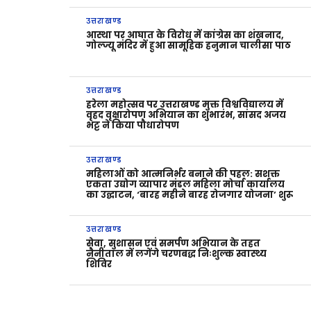
उत्तराखण्ड
आस्था पर आघात के विरोध में कांग्रेस का शंखनाद,
गोल्ज्यू मंदिर में हुआ सामूहिक हनुमान चालीसा पाठ
उत्तराखण्ड
हरेला महोत्सव पर उत्तराखण्ड मुक्त विश्वविद्यालय में
वृहद वृक्षारोपण अभियान का शुभारंभ, सांसद अजय
भट्ट ने किया पौधारोपण
उत्तराखण्ड
महिलाओं को आत्मनिर्भर बनाने की पहल: सशक्त
एकता उद्योग व्यापार मंडल महिला मोर्चा कार्यालय
का उद्घाटन, ‘बारह महीने बारह रोजगार योजना’ शुरू
उत्तराखण्ड
सेवा, सुशासन एवं समर्पण अभियान के तहत
नैनीताल में लगेंगे चरणबद्ध निःशुल्क स्वास्थ्य
शिविर