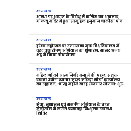
उत्तराखण्ड
आस्था पर आघात के विरोध में कांग्रेस का शंखनाद,
गोल्ज्यू मंदिर में हुआ सामूहिक हनुमान चालीसा पाठ
उत्तराखण्ड
हरेला महोत्सव पर उत्तराखण्ड मुक्त विश्वविद्यालय में
वृहद वृक्षारोपण अभियान का शुभारंभ, सांसद अजय
भट्ट ने किया पौधारोपण
उत्तराखण्ड
महिलाओं को आत्मनिर्भर बनाने की पहल: सशक्त
एकता उद्योग व्यापार मंडल महिला मोर्चा कार्यालय
का उद्घाटन, ‘बारह महीने बारह रोजगार योजना’ शुरू
उत्तराखण्ड
सेवा, सुशासन एवं समर्पण अभियान के तहत
नैनीताल में लगेंगे चरणबद्ध निःशुल्क स्वास्थ्य
शिविर