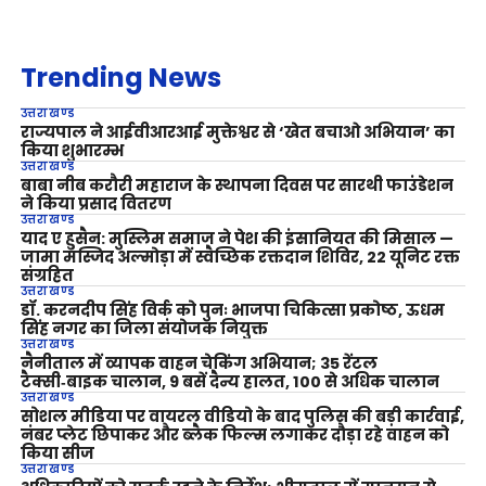
Trending News
उत्तराखण्ड
राज्यपाल ने आईवीआरआई मुक्तेश्वर से ‘खेत बचाओ अभियान’ का
किया शुभारम्भ
उत्तराखण्ड
बाबा नीब करौरी महाराज के स्थापना दिवस पर सारथी फाउंडेशन
ने किया प्रसाद वितरण
उत्तराखण्ड
याद ए हुसैन: मुस्लिम समाज ने पेश की इंसानियत की मिसाल —
जामा मस्जिद अल्मोड़ा में स्वैच्छिक रक्तदान शिविर, 22 यूनिट रक्त
संग्रहित
उत्तराखण्ड
डॉ. करनदीप सिंह विर्क को पुनः भाजपा चिकित्सा प्रकोष्ठ, ऊधम
सिंह नगर का जिला संयोजक नियुक्त
उत्तराखण्ड
नैनीताल में व्यापक वाहन चेकिंग अभियान; 35 रेंटल
टैक्सी‑बाइक चालान, 9 बसें दैन्य हालत, 100 से अधिक चालान
उत्तराखण्ड
सोशल मीडिया पर वायरल वीडियो के बाद पुलिस की बड़ी कार्रवाई,
नंबर प्लेट छिपाकर और ब्लैक फिल्म लगाकर दौड़ा रहे वाहन को
किया सीज
उत्तराखण्ड