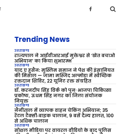
य
Trending News
उत्तराखण्ड
राज्यपाल ने आईवीआरआई मुक्तेश्वर से ‘खेत बचाओ
अभियान’ का किया शुभारम्भ
उत्तराखण्ड
याद ए हुसैन: मुस्लिम समाज ने पेश की इंसानियत
की मिसाल — जामा मस्जिद अल्मोड़ा में स्वैच्छिक
रक्तदान शिविर, 22 यूनिट रक्त संग्रहित
उत्तराखण्ड
डॉ. करनदीप सिंह विर्क को पुनः भाजपा चिकित्सा
प्रकोष्ठ, ऊधम सिंह नगर का जिला संयोजक
नियुक्त
उत्तराखण्ड
नैनीताल में व्यापक वाहन चेकिंग अभियान; 35
रेंटल टैक्सी‑बाइक चालान, 9 बसें दैन्य हालत, 100
से अधिक चालान
उत्तराखण्ड
सोशल मीडिया पर वायरल वीडियो के बाद पुलिस