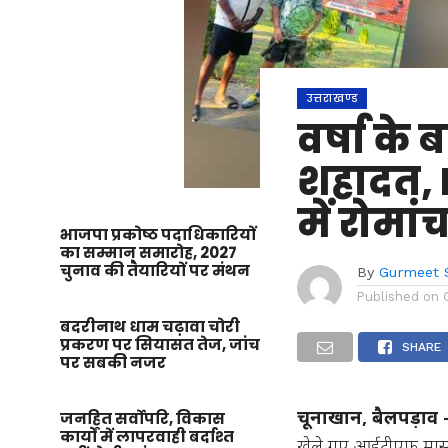
उत्तराखण्ड
वर्षा के
शहादत, IT
में रोमा
भाजपा प्रकोष्ठ पदाधिकारियों
का सम्मान समारोह, 2027
चुनाव की तैयारियों पर मंथन
By
Gurmeet 
Published on
बदरीनाथ धाम चढ़ावा चोरी
प्रकरण पर सियासत तेज, जांच
SHARE
पर सबकी नजर
चूनाखान, बैलपड़ा
जनहित सर्वोपरि, विकास
कार्यों में लापरवाही बर्दाश्त
खेले गए आईटीएफ मास्टर्