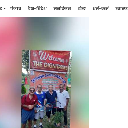
्ड
पंजाब
देश-विदेश
मनोरंजन
खेल
धर्म-कर्म
स्वास्थ्
िक
जन मुद्दे