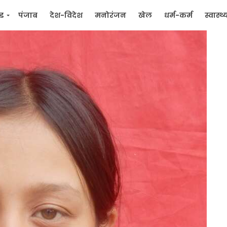
्ड
पंजाब
देश-विदेश
मनोरंजन
खेल
धर्म-कर्म
स्वास्थ्
िक
जन मुद्दे