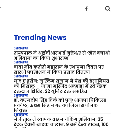
य
Trending News
उत्तराखण्ड
राज्यपाल ने आईवीआरआई मुक्तेश्वर से ‘खेत बचाओ
अभियान’ का किया शुभारम्भ
उत्तराखण्ड
बाबा नीब करौरी महाराज के स्थापना दिवस पर
सारथी फाउंडेशन ने किया प्रसाद वितरण
उत्तराखण्ड
याद ए हुसैन: मुस्लिम समाज ने पेश की इंसानियत
की मिसाल — जामा मस्जिद अल्मोड़ा में स्वैच्छिक
रक्तदान शिविर, 22 यूनिट रक्त संग्रहित
उत्तराखण्ड
डॉ. करनदीप सिंह विर्क को पुनः भाजपा चिकित्सा
प्रकोष्ठ, ऊधम सिंह नगर का जिला संयोजक
नियुक्त
उत्तराखण्ड
नैनीताल में व्यापक वाहन चेकिंग अभियान; 35
रेंटल टैक्सी‑बाइक चालान, 9 बसें दैन्य हालत, 100