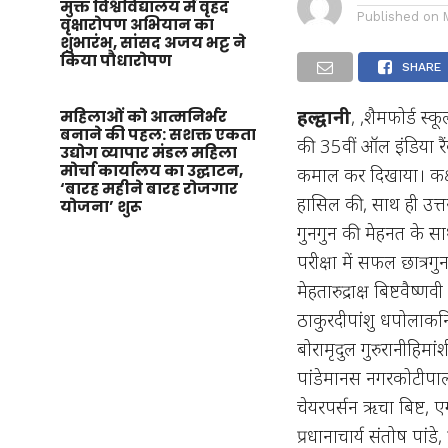
मुक्त विश्वविद्यालय में वृहद
Published on
वृक्षारोपण अभियान का
शुभारंभ, सांसद अजय भट्ट ने
किया पौधारोपण
SHARE
हल्द्वानी
, ,शैमफोर्ड स्क
महिलाओं को आत्मनिर्भर
बनाने की पहल: सशक्त एकता
की 35वीं ऑल इंडिया रैंक 
उद्योग व्यापार मंडल महिला
मोर्चा कार्यालय का उद्घाटन,
कमाल कर दिखाया। कक्षा
‘बारह महीने बारह रोजगार
हासिल की, साथ ही उत्तर
योजना’ शुरू
गुनगुन की मेहनत के स
परीक्षा में सफल छात्रग
मेहतारुद्राक्ष बिष्टवैष्णव
ठाकुरदीपांशु धपोलाकन
बोरामृदुल गुरुरानीहिमां
पांडेमानस नगरकोटीपालक
चेयरपर्सन ऋचा बिष्ट, एग
प्रधानाचार्य संतोष पा