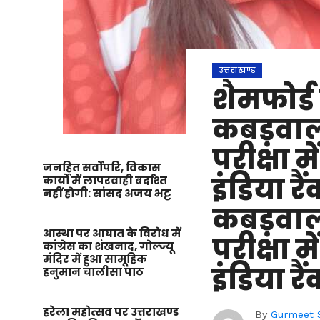
उत्तराखण्ड
शैमफोर्ड
कबड़वाल 
परीक्षा 
जनहित सर्वोपरि, विकास
इंडिया रै
कार्यों में लापरवाही बर्दाश्त
नहीं होगी: सांसद अजय भट्ट
कबड़वाल 
आस्था पर आघात के विरोध में
परीक्षा 
कांग्रेस का शंखनाद, गोल्ज्यू
मंदिर में हुआ सामूहिक
इंडिया रैं
हनुमान चालीसा पाठ
हरेला महोत्सव पर उत्तराखण्ड
By
Gurmeet 