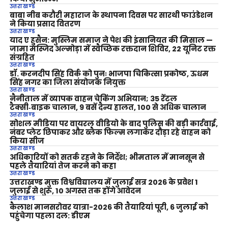
उत्तराखण्ड
बाबा नीब करौरी महाराज के स्थापना दिवस पर सारथी फाउंडेशन
ने किया प्रसाद वितरण
उत्तराखण्ड
याद ए हुसैन: मुस्लिम समाज ने पेश की इंसानियत की मिसाल —
जामा मस्जिद अल्मोड़ा में स्वैच्छिक रक्तदान शिविर, 22 यूनिट रक्त
संग्रहित
उत्तराखण्ड
डॉ. करनदीप सिंह विर्क को पुनः भाजपा चिकित्सा प्रकोष्ठ, ऊधम
सिंह नगर का जिला संयोजक नियुक्त
उत्तराखण्ड
नैनीताल में व्यापक वाहन चेकिंग अभियान; 35 रेंटल
टैक्सी‑बाइक चालान, 9 बसें दैन्य हालत, 100 से अधिक चालान
उत्तराखण्ड
सोशल मीडिया पर वायरल वीडियो के बाद पुलिस की बड़ी कार्रवाई,
नंबर प्लेट छिपाकर और ब्लैक फिल्म लगाकर दौड़ा रहे वाहन को
किया सीज
उत्तराखण्ड
अधिकारियों को सतर्क रहने के निर्देश; भीमताल में मानसून से
पहले तैयारियां तेज करने को कहा
उत्तराखण्ड
उत्तराखण्ड मुक्त विश्वविद्यालय में जुलाई सत्र 2026 के प्रवेश 1
जुलाई से शुरू, 10 अगस्त तक होंगे आवेदन
उत्तराखण्ड
कैलाश मानसरोवर यात्रा-2026 की तैयारियां पूरी, 6 जुलाई को
पहुंचेगा पहला दल: डीएम