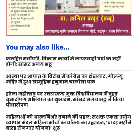
You may also like...
जनहित सर्वोपरि, विकास कार्यों में लापरवाही बर्दाश्त नहीं
होगी: सांसद अजय भट्ट
आस्था पर आघात के विरोध में कांग्रेस का शंखनाद, गोल्ज्यू
मंदिर में हुआ सामूहिक हनुमान चालीसा पाठ
हरेला महोत्सव पर उत्तराखण्ड मुक्त विश्वविद्यालय में वृहद
वृक्षारोपण अभियान का शुभारंभ, सांसद अजय भट्ट ने किया
पौधारोपण
महिलाओं को आत्मनिर्भर बनाने की पहल: सशक्त एकता उद्योग
व्यापार मंडल महिला मोर्चा कार्यालय का उद्घाटन, ‘बारह महीने
बारह रोजगार योजना’ शुरू