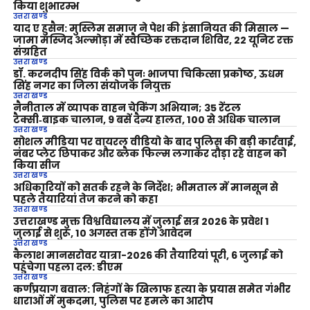
किया शुभारम्भ
उत्तराखण्ड
याद ए हुसैन: मुस्लिम समाज ने पेश की इंसानियत की मिसाल —
जामा मस्जिद अल्मोड़ा में स्वैच्छिक रक्तदान शिविर, 22 यूनिट रक्त
संग्रहित
उत्तराखण्ड
डॉ. करनदीप सिंह विर्क को पुनः भाजपा चिकित्सा प्रकोष्ठ, ऊधम
सिंह नगर का जिला संयोजक नियुक्त
उत्तराखण्ड
नैनीताल में व्यापक वाहन चेकिंग अभियान; 35 रेंटल
टैक्सी‑बाइक चालान, 9 बसें दैन्य हालत, 100 से अधिक चालान
उत्तराखण्ड
सोशल मीडिया पर वायरल वीडियो के बाद पुलिस की बड़ी कार्रवाई,
नंबर प्लेट छिपाकर और ब्लैक फिल्म लगाकर दौड़ा रहे वाहन को
किया सीज
उत्तराखण्ड
अधिकारियों को सतर्क रहने के निर्देश; भीमताल में मानसून से
पहले तैयारियां तेज करने को कहा
उत्तराखण्ड
उत्तराखण्ड मुक्त विश्वविद्यालय में जुलाई सत्र 2026 के प्रवेश 1
जुलाई से शुरू, 10 अगस्त तक होंगे आवेदन
उत्तराखण्ड
कैलाश मानसरोवर यात्रा-2026 की तैयारियां पूरी, 6 जुलाई को
पहुंचेगा पहला दल: डीएम
उत्तराखण्ड
कर्णप्रयाग बवाल: निहंगों के खिलाफ हत्या के प्रयास समेत गंभीर
धाराओं में मुकदमा, पुलिस पर हमले का आरोप