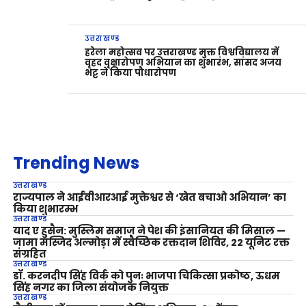
उत्तराखण्ड
हरेला महोत्सव पर उत्तराखण्ड मुक्त विश्वविद्यालय में
वृहद वृक्षारोपण अभियान का शुभारंभ, सांसद अजय
भट्ट ने किया पौधारोपण
Trending News
उत्तराखण्ड
राज्यपाल ने आईवीआरआई मुक्तेश्वर से ‘खेत बचाओ अभियान’ का
किया शुभारम्भ
उत्तराखण्ड
याद ए हुसैन: मुस्लिम समाज ने पेश की इंसानियत की मिसाल —
जामा मस्जिद अल्मोड़ा में स्वैच्छिक रक्तदान शिविर, 22 यूनिट रक्त
संग्रहित
उत्तराखण्ड
डॉ. करनदीप सिंह विर्क को पुनः भाजपा चिकित्सा प्रकोष्ठ, ऊधम
सिंह नगर का जिला संयोजक नियुक्त
उत्तराखण्ड