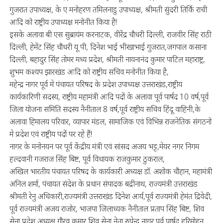
गुजरात उपाध्यक्ष, के ए मनोहरण तमिलनाडु उपाध्यक्ष, श्रीमती सुंदरी तिर्कि राची
आदि को राष्ट्रीय उपाध्यक्ष मनोनीत किया है!
इसके अलावा बी एस सुब्रायंम करनाटक, वीरेंद्र चौधरी दिल्ली, राजवीर सिंह राठी
दिल्ली, हेमेंट सिंह चौधरी यू पी, दिनेश भाई भीखाभाई गुजरात,जगपाल कसाना
दिल्ली, बहादुर सिंह तोमर मध्य प्रदेश, श्रीमती नायनानंद कुमार पाटिल महाराष्ट्र,
शुभम कश्यप झारखंड आदि को राष्ट्रीय सचिव मनोनीत किया है,
महेन्द्र नागर पूर्व मे पंचायत परिषद के प्रदेश उपाध्यक्ष उत्तराखंड,राष्ट्रीय
कार्यकारिणी सदस्य, राष्ट्रीय महामंत्री आदि पदों के अलावा पूर्व पार्षद 10 वर्ष,पूर्व
जिला योजना समिति सदस्य नैनीताल 8 वर्ष,पूर्व राष्ट्रीय सचिव हिंदू वाहिनी,के
अलावा हिमालय परिवार, व्यापार मंडल, सामाजिक एवं विभिन्न राजनेतिक संगठनो
मे प्रदेश एवं राष्ट्रीय पदों पर रहे हैं!
नागर के मनोनयन पर पूर्व केंद्रीय मंत्री एवं सांसद अजय भट्ट,मेयर नगर निगम
हल्दवानी गजराज सिंह बिष्ट, पूर्व विधायक राजकुमार ठुकराल,
अखिल भारतीय पंचायत परिषद के कार्यकारी अध्यक्ष डॉ. अशोक चौहान, महामंत्री
अनिल शर्मा, पंचायत संदेश के प्रधान संपादक बद्रीनाथ, राज्यमंत्री उत्तराखंड
श्रीमती रेनु अधिकारी,राज्यमंत्री उत्तराखंड दिनेश आर्य,पूर्व राज्यमंत्री हेमंत द्रिवेदी,
पूर्व राज्यमंत्री अजय राजोर, भाजपा जिलाध्यक नैनीताल प्रताप सिंह बिष्ट, शिव
सेना प्रदेश अध्यक्ष गौरव कुमार,शिव सेना नेता रुपेन्द्र नागर,पूर्व पार्षद हरिमोहन