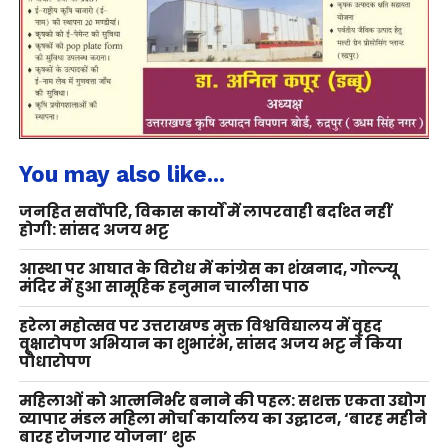
You may also like...
जनहित सर्वोपरि, विकास कार्यों में लापरवाही बर्दाश्त नहीं
होगी: सांसद अजय भट्ट
आस्था पर आघात के विरोध में कांग्रेस का शंखनाद, गोल्ज्यू
मंदिर में हुआ सामूहिक हनुमान चालीसा पाठ
हरेला महोत्सव पर उत्तराखण्ड मुक्त विश्वविद्यालय में वृहद
वृक्षारोपण अभियान का शुभारंभ, सांसद अजय भट्ट ने किया
पौधारोपण
महिलाओं को आत्मनिर्भर बनाने की पहल: सशक्त एकता उद्योग
व्यापार मंडल महिला मोर्चा कार्यालय का उद्घाटन, ‘बारह महीने
बारह रोजगार योजना’ शुरू