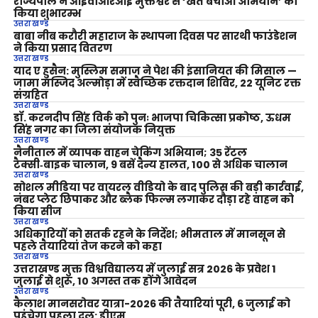
राज्यपाल ने आईवीआरआई मुक्तेश्वर से ‘खेत बचाओ अभियान’ का
किया शुभारम्भ
उत्तराखण्ड
बाबा नीब करौरी महाराज के स्थापना दिवस पर सारथी फाउंडेशन
ने किया प्रसाद वितरण
उत्तराखण्ड
याद ए हुसैन: मुस्लिम समाज ने पेश की इंसानियत की मिसाल —
जामा मस्जिद अल्मोड़ा में स्वैच्छिक रक्तदान शिविर, 22 यूनिट रक्त
संग्रहित
उत्तराखण्ड
डॉ. करनदीप सिंह विर्क को पुनः भाजपा चिकित्सा प्रकोष्ठ, ऊधम
सिंह नगर का जिला संयोजक नियुक्त
उत्तराखण्ड
नैनीताल में व्यापक वाहन चेकिंग अभियान; 35 रेंटल
टैक्सी‑बाइक चालान, 9 बसें दैन्य हालत, 100 से अधिक चालान
उत्तराखण्ड
सोशल मीडिया पर वायरल वीडियो के बाद पुलिस की बड़ी कार्रवाई,
नंबर प्लेट छिपाकर और ब्लैक फिल्म लगाकर दौड़ा रहे वाहन को
किया सीज
उत्तराखण्ड
अधिकारियों को सतर्क रहने के निर्देश; भीमताल में मानसून से
पहले तैयारियां तेज करने को कहा
उत्तराखण्ड
उत्तराखण्ड मुक्त विश्वविद्यालय में जुलाई सत्र 2026 के प्रवेश 1
जुलाई से शुरू, 10 अगस्त तक होंगे आवेदन
उत्तराखण्ड
कैलाश मानसरोवर यात्रा-2026 की तैयारियां पूरी, 6 जुलाई को
पहुंचेगा पहला दल: डीएम