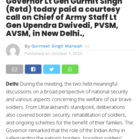
Governor Lt Gen Gurmit Singh
(Retd) today paid a courtesy
call on Chief of Army Staff Lt
Gen Upendra Dwivedi, PVSM,
AVSM, in New Delhi.,
By
Gurmeet Singh Marwah
Published on
October 7, 2025
Delhi
During the meeting, the two held meaningful
discussions on a broad perspective of national security
and various aspects concerning the welfare of our brave
soldiers. From Uttarakhand’s standpoint, deliberations
also covered border security, rehabilitation of soldiers,
and ongoing schemes for the benefit of their families. The
Governor remarked that the role of the Indian Army in
safeguarding the nation’s borders, boosting soldiers’