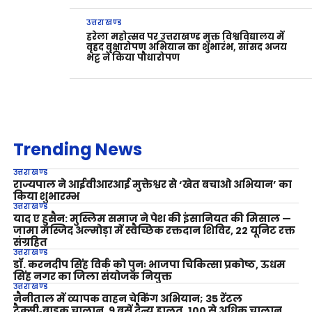
उत्तराखण्ड
हरेला महोत्सव पर उत्तराखण्ड मुक्त विश्वविद्यालय में
वृहद वृक्षारोपण अभियान का शुभारंभ, सांसद अजय
भट्ट ने किया पौधारोपण
Trending News
उत्तराखण्ड
राज्यपाल ने आईवीआरआई मुक्तेश्वर से ‘खेत बचाओ अभियान’ का
किया शुभारम्भ
उत्तराखण्ड
याद ए हुसैन: मुस्लिम समाज ने पेश की इंसानियत की मिसाल —
जामा मस्जिद अल्मोड़ा में स्वैच्छिक रक्तदान शिविर, 22 यूनिट रक्त
संग्रहित
उत्तराखण्ड
डॉ. करनदीप सिंह विर्क को पुनः भाजपा चिकित्सा प्रकोष्ठ, ऊधम
सिंह नगर का जिला संयोजक नियुक्त
उत्तराखण्ड
नैनीताल में व्यापक वाहन चेकिंग अभियान; 35 रेंटल
टैक्सी‑बाइक चालान, 9 बसें दैन्य हालत, 100 से अधिक चालान