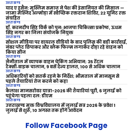
उत्तराखण्ड
याद ए हुसैन: मुस्लिम समाज ने पेश की इंसानियत की मिसाल —
जामा मस्जिद अल्मोड़ा में स्वैच्छिक रक्तदान शिविर, 22 यूनिट रक्त
संग्रहित
उत्तराखण्ड
डॉ. करनदीप सिंह विर्क को पुनः भाजपा चिकित्सा प्रकोष्ठ, ऊधम
सिंह नगर का जिला संयोजक नियुक्त
उत्तराखण्ड
सोशल मीडिया पर वायरल वीडियो के बाद पुलिस की बड़ी कार्रवाई,
नंबर प्लेट छिपाकर और ब्लैक फिल्म लगाकर दौड़ा रहे वाहन को
किया सीज
उत्तराखण्ड
नैनीताल में व्यापक वाहन चेकिंग अभियान; 35 रेंटल
टैक्सी‑बाइक चालान, 9 बसें दैन्य हालत, 100 से अधिक चालान
उत्तराखण्ड
अधिकारियों को सतर्क रहने के निर्देश; भीमताल में मानसून से
पहले तैयारियां तेज करने को कहा
उत्तराखण्ड
कैलाश मानसरोवर यात्रा-2026 की तैयारियां पूरी, 6 जुलाई को
पहुंचेगा पहला दल: डीएम
उत्तराखण्ड
उत्तराखण्ड मुक्त विश्वविद्यालय में जुलाई सत्र 2026 के प्रवेश 1
जुलाई से शुरू, 10 अगस्त तक होंगे आवेदन
Follow Facebook Page