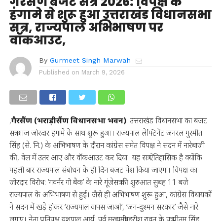
गैरसैंण बजट सत्र 2026: विपक्ष के
हंगामे से शुरू हुआ उत्तराखंड विधानसभा
सत्र, राज्यपाल अभिभाषण पर
वॉकआउट,
By
Gurmeet Singh Marwah
Published on
March 9, 2026
,
गैरसैंण (भराड़ीसैंण विधानसभा भवन)
: उत्तराखंड विधानसभा का बजट
सत्र आज जोरदार हंगामे के साथ शुरू हुआ। राज्यपाल लेफ्टिनेंट जनरल गुरमीत
सिंह (से. नि.) के अभिभाषण के दौरान कांग्रेस समेत विपक्ष ने सदन में नारेबाजी
की, वेल में उतर आए और वॉकआउट कर दिया। यह सत्र ऐतिहासिक है क्योंकि
पहली बार राज्यपाल संबोधन के ही दिन बजट पेश किया जाएगा। विपक्ष का
जोरदार विरोध: ‘गवर्नर गो बैक’ के नारे गूंजेसत्र की शुरुआत सुबह 11 बजे
राज्यपाल के अभिभाषण से हुई। जैसे ही अभिभाषण शुरू हुआ, कांग्रेस विधायकों
ने सदन में खड़े होकर ‘राज्यपाल वापस जाओ’, ‘जन-दुश्मन सरकार’ जैसे नारे
लगाए। नेता प्रतिपक्ष यशपाल आर्य, पूर्व मुख्यमंत्री हरीश रावत के पुत्र प्रीतम सिंह,