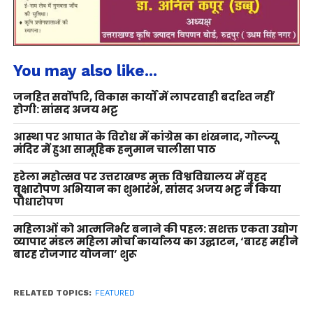
You may also like...
जनहित सर्वोपरि, विकास कार्यों में लापरवाही बर्दाश्त नहीं
होगी: सांसद अजय भट्ट
आस्था पर आघात के विरोध में कांग्रेस का शंखनाद, गोल्ज्यू
मंदिर में हुआ सामूहिक हनुमान चालीसा पाठ
हरेला महोत्सव पर उत्तराखण्ड मुक्त विश्वविद्यालय में वृहद
वृक्षारोपण अभियान का शुभारंभ, सांसद अजय भट्ट ने किया
पौधारोपण
महिलाओं को आत्मनिर्भर बनाने की पहल: सशक्त एकता उद्योग
व्यापार मंडल महिला मोर्चा कार्यालय का उद्घाटन, ‘बारह महीने
बारह रोजगार योजना’ शुरू
RELATED TOPICS:
FEATURED