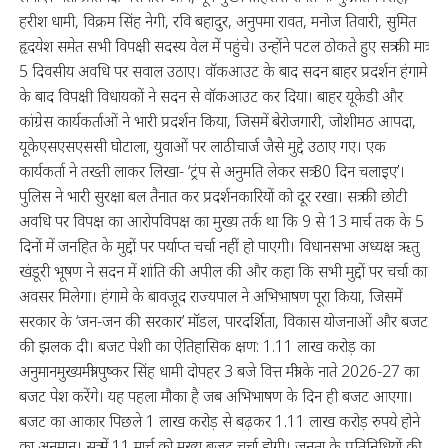
हरीश धामी, विक्रम सिंह नेगी, रवि बहादुर, अनुपमा रावत, मनोज तिवारी, सुमित
हृदयेश समेत सभी विपक्षी सदस्य वेल में पहुंचे। उन्होंने पटल ठोकते हुए सत्र की मात्र
5 दिवसीय अवधि पर सवाल उठाए। वॉकआउट के बाद सदन बाहर प्रदर्शन हंगामे
के बाद विपक्षी विधायकों ने सदन से वॉकआउट कर दिया। बाहर यूकेडी और
कांग्रेस कार्यकर्ताओं ने भारी प्रदर्शन किया, जिसमें बेरोजगारी, जोशीमठ आपदा,
यूकेएसएसएससी घोटाला, युवाओं पर लाठीचार्ज जैसे मुद्दे उठाए गए। एक
कार्यकर्ता ने तख्ती लाकर लिखा- ‘ट्रंप से अनुमति लेकर सत्र 30 दिन चलाइए’।
पुलिस ने भारी सुरक्षा बल तैनात कर प्रदर्शनकारियों को दूर रखा। सत्र की छोटी
अवधि पर विपक्ष का आरोपविपक्ष का मुख्य तर्क था कि 9 से 13 मार्च तक के 5
दिनों में जनहित के मुद्दों पर पर्याप्त चर्चा नहीं हो पाएगी। विधानसभा अध्यक्ष ऋतु
खंडूरी भूषण ने सदन में शांति की अपील की और कहा कि सभी मुद्दों पर चर्चा का
अवसर मिलेगा। हंगामे के बावजूद राज्यपाल ने अभिभाषण पूरा किया, जिसमें
सरकार के ‘जन-जन की सरकार’ मॉडल, पारदर्शिता, विकास योजनाओं और बजट
की झलक दी। बजट पेशी का ऐतिहासिक क्षण: 1.11 लाख करोड़ का
अनुमानमुख्यमंत्री पुष्कर सिंह धामी दोपहर 3 बजे वित्त मंत्री के नाते 2026-27 का
बजट पेश करेंगे। यह पहला मौका है जब अभिभाषण के दिन ही बजट आएगा।
बजट का आकार पिछले 1 लाख करोड़ से बढ़कर 1.11 लाख करोड़ रुपये होने
का अनुमान। सत्र में 11 मार्च को मुख्य बजट चर्चा होगी। जनता के प्रतिनिधियों की