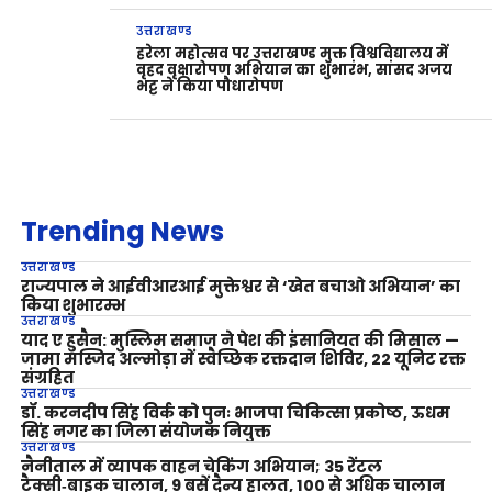
उत्तराखण्ड
हरेला महोत्सव पर उत्तराखण्ड मुक्त विश्वविद्यालय में
वृहद वृक्षारोपण अभियान का शुभारंभ, सांसद अजय
भट्ट ने किया पौधारोपण
Trending News
उत्तराखण्ड
राज्यपाल ने आईवीआरआई मुक्तेश्वर से ‘खेत बचाओ अभियान’ का
किया शुभारम्भ
उत्तराखण्ड
याद ए हुसैन: मुस्लिम समाज ने पेश की इंसानियत की मिसाल —
जामा मस्जिद अल्मोड़ा में स्वैच्छिक रक्तदान शिविर, 22 यूनिट रक्त
संग्रहित
उत्तराखण्ड
डॉ. करनदीप सिंह विर्क को पुनः भाजपा चिकित्सा प्रकोष्ठ, ऊधम
सिंह नगर का जिला संयोजक नियुक्त
उत्तराखण्ड
नैनीताल में व्यापक वाहन चेकिंग अभियान; 35 रेंटल
टैक्सी‑बाइक चालान, 9 बसें दैन्य हालत, 100 से अधिक चालान