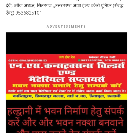
देवी,.ब्लॉक अध्यक्ष, सितारगंज ,,उत्तराखण्ड आशा हेल्थ वर्कर्स यूनियन (संबद्ध
ऐक्टू) 9536825101
ADVERTISEMENTS