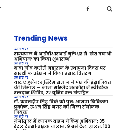
य
Trending News
उत्तराखण्ड
राज्यपाल ने आईवीआरआई मुक्तेश्वर से ‘खेत बचाओ
अभियान’ का किया शुभारम्भ
उत्तराखण्ड
बाबा नीब करौरी महाराज के स्थापना दिवस पर
सारथी फाउंडेशन ने किया प्रसाद वितरण
उत्तराखण्ड
याद ए हुसैन: मुस्लिम समाज ने पेश की इंसानियत
की मिसाल — जामा मस्जिद अल्मोड़ा में स्वैच्छिक
रक्तदान शिविर, 22 यूनिट रक्त संग्रहित
उत्तराखण्ड
डॉ. करनदीप सिंह विर्क को पुनः भाजपा चिकित्सा
प्रकोष्ठ, ऊधम सिंह नगर का जिला संयोजक
नियुक्त
उत्तराखण्ड
नैनीताल में व्यापक वाहन चेकिंग अभियान; 35
रेंटल टैक्सी‑बाइक चालान, 9 बसें दैन्य हालत, 100