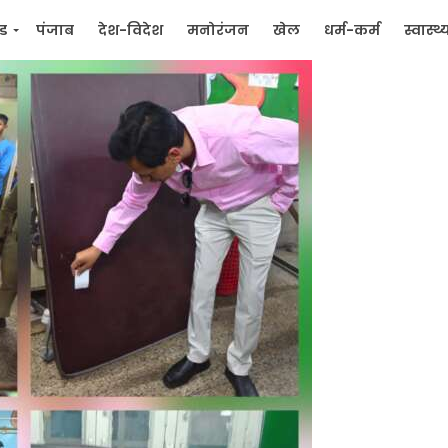
्ड
पंजाब
देश-विदेश
मनोरंजन
खेल
धर्म-कर्म
स्वास्थ्
िक
जन मुद्दे