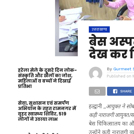
उत्तराखण्ड
बेस अस्
देख कर 
By
Gurmeet 
हरेला मेले के दूसरे दिन लोक-
संस्कृति और खेलों का जोश,
Published on
महिलाओं व बच्चों ने दिखाई
प्रतिभा
SHARE
सेवा, सुशासन एवं समर्पण
हल्द्वानी ,,
आयुक्त ने सोब
अभियान के तहत रामनगर में
वृहद स्वास्थ्य शिविर, 519
कड़ी नाराजगी
आयुक्त/सच
लोगों ने उठाया लाभ
बेस चिकित्सालय का औचक
उन्होंने कड़ी नाराजगी 