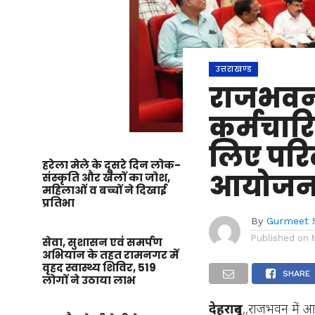
उत्तराखण्ड
राजभवन 
कर्मचारि
लिए परि
हरेला मेले के दूसरे दिन लोक-
आयोजन 
संस्कृति और खेलों का जोश,
महिलाओं व बच्चों ने दिखाई
प्रतिभा
By
Gurmeet 
Published on
सेवा, सुशासन एवं समर्पण
अभियान के तहत रामनगर में
वृहद स्वास्थ्य शिविर, 519
SHARE
लोगों ने उठाया लाभ
देहरादून
,,राजभवन में आ