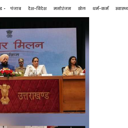
्ड
पंजाब
देश-विदेश
मनोरंजन
खेल
धर्म-कर्म
स्वास्थ्
िक
जन मुद्दे