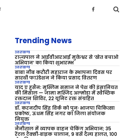
य
Trending News
उत्तराखण्ड
राज्यपाल ने आईवीआरआई मुक्तेश्वर से ‘खेत बचाओ
अभियान’ का किया शुभारम्भ
उत्तराखण्ड
बाबा नीब करौरी महाराज के स्थापना दिवस पर
सारथी फाउंडेशन ने किया प्रसाद वितरण
उत्तराखण्ड
याद ए हुसैन: मुस्लिम समाज ने पेश की इंसानियत
की मिसाल — जामा मस्जिद अल्मोड़ा में स्वैच्छिक
रक्तदान शिविर, 22 यूनिट रक्त संग्रहित
उत्तराखण्ड
डॉ. करनदीप सिंह विर्क को पुनः भाजपा चिकित्सा
प्रकोष्ठ, ऊधम सिंह नगर का जिला संयोजक
नियुक्त
उत्तराखण्ड
नैनीताल में व्यापक वाहन चेकिंग अभियान; 35
रेंटल टैक्सी‑बाइक चालान, 9 बसें दैन्य हालत, 100