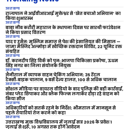
उत्तराखण्ड
राज्यपाल ने आईवीआरआई मुक्तेश्वर से ‘खेत बचाओ अभियान’ का
किया शुभारम्भ
उत्तराखण्ड
बाबा नीब करौरी महाराज के स्थापना दिवस पर सारथी फाउंडेशन
ने किया प्रसाद वितरण
उत्तराखण्ड
याद ए हुसैन: मुस्लिम समाज ने पेश की इंसानियत की मिसाल —
जामा मस्जिद अल्मोड़ा में स्वैच्छिक रक्तदान शिविर, 22 यूनिट रक्त
संग्रहित
उत्तराखण्ड
डॉ. करनदीप सिंह विर्क को पुनः भाजपा चिकित्सा प्रकोष्ठ, ऊधम
सिंह नगर का जिला संयोजक नियुक्त
उत्तराखण्ड
नैनीताल में व्यापक वाहन चेकिंग अभियान; 35 रेंटल
टैक्सी‑बाइक चालान, 9 बसें दैन्य हालत, 100 से अधिक चालान
उत्तराखण्ड
सोशल मीडिया पर वायरल वीडियो के बाद पुलिस की बड़ी कार्रवाई,
नंबर प्लेट छिपाकर और ब्लैक फिल्म लगाकर दौड़ा रहे वाहन को
किया सीज
उत्तराखण्ड
अधिकारियों को सतर्क रहने के निर्देश; भीमताल में मानसून से
पहले तैयारियां तेज करने को कहा
उत्तराखण्ड
उत्तराखण्ड मुक्त विश्वविद्यालय में जुलाई सत्र 2026 के प्रवेश 1
जुलाई से शुरू, 10 अगस्त तक होंगे आवेदन