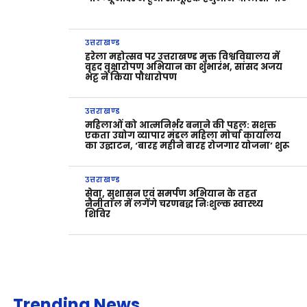
उत्तराखण्ड
हरेला महोत्सव पर उत्तराखण्ड मुक्त विश्वविद्यालय में
वृहद वृक्षारोपण अभियान का शुभारंभ, सांसद अजय
भट्ट ने किया पौधारोपण
उत्तराखण्ड
महिलाओं को आत्मनिर्भर बनाने की पहल: सशक्त
एकता उद्योग व्यापार मंडल महिला मोर्चा कार्यालय
का उद्घाटन, ‘बारह महीने बारह रोजगार योजना’ शुरू
उत्तराखण्ड
सेवा, सुशासन एवं समर्पण अभियान के तहत
नैनीताल में लगेंगे चरणबद्ध निःशुल्क स्वास्थ्य
शिविर
Trending News