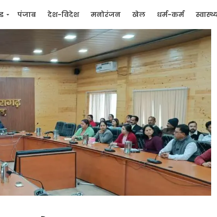
्ड
पंजाब
देश-विदेश
मनोरंजन
खेल
धर्म-कर्म
स्वास्थ्
िक
जन मुद्दे