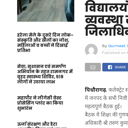
विद्यालयो
व्यवस्था 
जिलाधिका
हरेला मेले के दूसरे दिन लोक-
संस्कृति और खेलों का जोश,
महिलाओं व बच्चों ने दिखाई
By
Gurmeet 
प्रतिभा
Published on
सेवा, सुशासन एवं समर्पण
SHARE
अभियान के तहत रामनगर में
वृहद स्वास्थ्य शिविर, 519
लोगों ने उठाया लाभ
पिथौरागढ़
, कलेक्ट्रे
में जनपद के सभी निजी वि
महापौर ने लीगेसी वेस्ट
प्रोसेसिंग प्लांट का किया
महत्वपूर्ण बैठक हुई।
शुभारंभ
बैठक में शिक्षा की गुणवत
अधिकारी श्री तरुण कुमा
ऊर्जा संरक्षण और डेटा