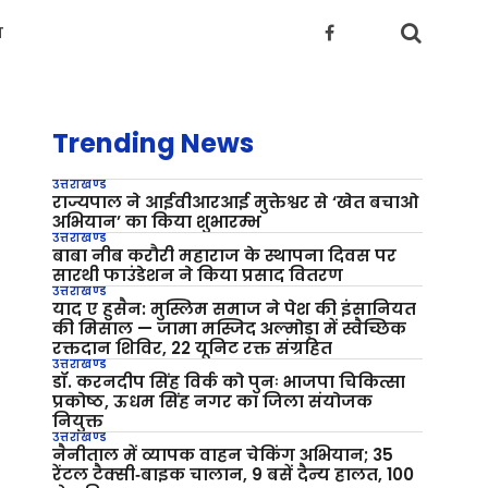
य
Trending News
उत्तराखण्ड
राज्यपाल ने आईवीआरआई मुक्तेश्वर से ‘खेत बचाओ
अभियान’ का किया शुभारम्भ
उत्तराखण्ड
बाबा नीब करौरी महाराज के स्थापना दिवस पर
सारथी फाउंडेशन ने किया प्रसाद वितरण
उत्तराखण्ड
याद ए हुसैन: मुस्लिम समाज ने पेश की इंसानियत
की मिसाल — जामा मस्जिद अल्मोड़ा में स्वैच्छिक
रक्तदान शिविर, 22 यूनिट रक्त संग्रहित
उत्तराखण्ड
डॉ. करनदीप सिंह विर्क को पुनः भाजपा चिकित्सा
प्रकोष्ठ, ऊधम सिंह नगर का जिला संयोजक
नियुक्त
उत्तराखण्ड
नैनीताल में व्यापक वाहन चेकिंग अभियान; 35
रेंटल टैक्सी‑बाइक चालान, 9 बसें दैन्य हालत, 100