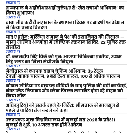
उत्तराखण्ड
राज्यपाल ने आईवीआरआई मुक्तेश्वर से ‘खेत बचाओ अभियान’ का
किया शुभारम्भ
उत्तराखण्ड
बाबा नीब करौरी महाराज के स्थापना दिवस पर सारथी फाउंडेशन
ने किया प्रसाद वितरण
उत्तराखण्ड
याद ए हुसैन: मुस्लिम समाज ने पेश की इंसानियत की मिसाल —
जामा मस्जिद अल्मोड़ा में स्वैच्छिक रक्तदान शिविर, 22 यूनिट रक्त
संग्रहित
उत्तराखण्ड
डॉ. करनदीप सिंह विर्क को पुनः भाजपा चिकित्सा प्रकोष्ठ, ऊधम
सिंह नगर का जिला संयोजक नियुक्त
उत्तराखण्ड
नैनीताल में व्यापक वाहन चेकिंग अभियान; 35 रेंटल
टैक्सी‑बाइक चालान, 9 बसें दैन्य हालत, 100 से अधिक चालान
उत्तराखण्ड
सोशल मीडिया पर वायरल वीडियो के बाद पुलिस की बड़ी कार्रवाई,
नंबर प्लेट छिपाकर और ब्लैक फिल्म लगाकर दौड़ा रहे वाहन को
किया सीज
उत्तराखण्ड
अधिकारियों को सतर्क रहने के निर्देश; भीमताल में मानसून से
पहले तैयारियां तेज करने को कहा
उत्तराखण्ड
उत्तराखण्ड मुक्त विश्वविद्यालय में जुलाई सत्र 2026 के प्रवेश 1
जुलाई से शुरू, 10 अगस्त तक होंगे आवेदन
उत्तराखण्ड