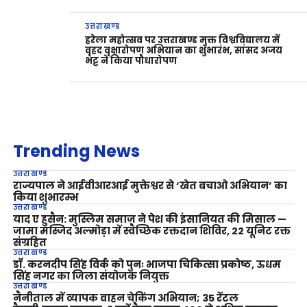
उत्तराखण्ड
हरेला महोत्सव पर उत्तराखण्ड मुक्त विश्वविद्यालय में
वृहद वृक्षारोपण अभियान का शुभारंभ, सांसद अजय
भट्ट ने किया पौधारोपण
Trending News
उत्तराखण्ड
राज्यपाल ने आईवीआरआई मुक्तेश्वर से ‘खेत बचाओ अभियान’ का
किया शुभारम्भ
उत्तराखण्ड
याद ए हुसैन: मुस्लिम समाज ने पेश की इंसानियत की मिसाल —
जामा मस्जिद अल्मोड़ा में स्वैच्छिक रक्तदान शिविर, 22 यूनिट रक्त
संग्रहित
उत्तराखण्ड
डॉ. करनदीप सिंह विर्क को पुनः भाजपा चिकित्सा प्रकोष्ठ, ऊधम
सिंह नगर का जिला संयोजक नियुक्त
उत्तराखण्ड
नैनीताल में व्यापक वाहन चेकिंग अभियान; 35 रेंटल