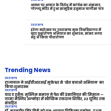
उत्तराखण्ड
आस्था पर आघात के विरोध में कांग्रेस का शंखनाद,
गोल्ज्यू मंदिर में हुआ सामूहिक हनुमान चालीसा पाठ
उत्तराखण्ड
हरेला महोत्सव पर उत्तराखण्ड मुक्त विश्वविद्यालय में
वृहद वृक्षारोपण अभियान का शुभारंभ, सांसद अजय
भट्ट ने किया पौधारोपण
Trending News
उत्तराखण्ड
राज्यपाल ने आईवीआरआई मुक्तेश्वर से ‘खेत बचाओ अभियान’ का
किया शुभारम्भ
उत्तराखण्ड
याद ए हुसैन: मुस्लिम समाज ने पेश की इंसानियत की मिसाल —
जामा मस्जिद अल्मोड़ा में स्वैच्छिक रक्तदान शिविर, 22 यूनिट रक्त
संग्रहित
उत्तराखण्ड