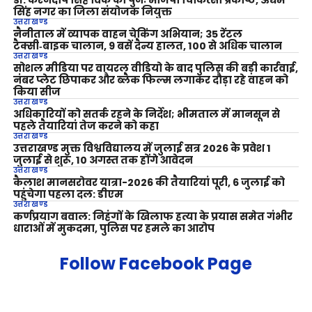
डॉ. करनदीप सिंह विर्क को पुनः भाजपा चिकित्सा प्रकोष्ठ, ऊधम
सिंह नगर का जिला संयोजक नियुक्त
उत्तराखण्ड
नैनीताल में व्यापक वाहन चेकिंग अभियान; 35 रेंटल
टैक्सी‑बाइक चालान, 9 बसें दैन्य हालत, 100 से अधिक चालान
उत्तराखण्ड
सोशल मीडिया पर वायरल वीडियो के बाद पुलिस की बड़ी कार्रवाई,
नंबर प्लेट छिपाकर और ब्लैक फिल्म लगाकर दौड़ा रहे वाहन को
किया सीज
उत्तराखण्ड
अधिकारियों को सतर्क रहने के निर्देश; भीमताल में मानसून से
पहले तैयारियां तेज करने को कहा
उत्तराखण्ड
उत्तराखण्ड मुक्त विश्वविद्यालय में जुलाई सत्र 2026 के प्रवेश 1
जुलाई से शुरू, 10 अगस्त तक होंगे आवेदन
उत्तराखण्ड
कैलाश मानसरोवर यात्रा-2026 की तैयारियां पूरी, 6 जुलाई को
पहुंचेगा पहला दल: डीएम
उत्तराखण्ड
कर्णप्रयाग बवाल: निहंगों के खिलाफ हत्या के प्रयास समेत गंभीर
धाराओं में मुकदमा, पुलिस पर हमले का आरोप
Follow Facebook Page