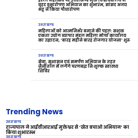
हरेला महोत्सव पर उत्तराखण्ड मुक्त विश्वविद्यालय में
वृहद वृक्षारोपण अभियान का शुभारंभ, सांसद अजय
भट्ट ने किया पौधारोपण
उत्तराखण्ड
महिलाओं को आत्मनिर्भर बनाने की पहल: सशक्त
एकता उद्योग व्यापार मंडल महिला मोर्चा कार्यालय
का उद्घाटन, ‘बारह महीने बारह रोजगार योजना’ शुरू
उत्तराखण्ड
सेवा, सुशासन एवं समर्पण अभियान के तहत
नैनीताल में लगेंगे चरणबद्ध निःशुल्क स्वास्थ्य
शिविर
Trending News
उत्तराखण्ड
राज्यपाल ने आईवीआरआई मुक्तेश्वर से ‘खेत बचाओ अभियान’ का
किया शुभारम्भ
उत्तराखण्ड