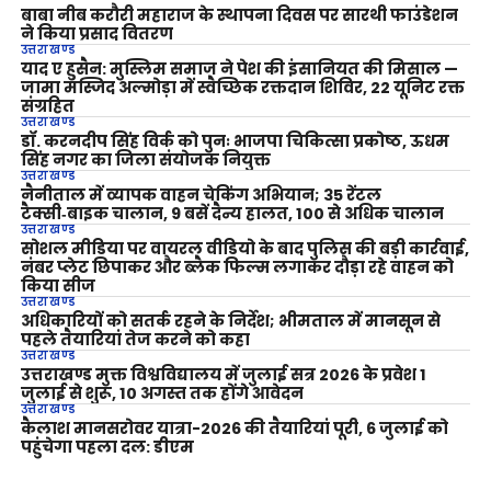
बाबा नीब करौरी महाराज के स्थापना दिवस पर सारथी फाउंडेशन
ने किया प्रसाद वितरण
उत्तराखण्ड
याद ए हुसैन: मुस्लिम समाज ने पेश की इंसानियत की मिसाल —
जामा मस्जिद अल्मोड़ा में स्वैच्छिक रक्तदान शिविर, 22 यूनिट रक्त
संग्रहित
उत्तराखण्ड
डॉ. करनदीप सिंह विर्क को पुनः भाजपा चिकित्सा प्रकोष्ठ, ऊधम
सिंह नगर का जिला संयोजक नियुक्त
उत्तराखण्ड
नैनीताल में व्यापक वाहन चेकिंग अभियान; 35 रेंटल
टैक्सी‑बाइक चालान, 9 बसें दैन्य हालत, 100 से अधिक चालान
उत्तराखण्ड
सोशल मीडिया पर वायरल वीडियो के बाद पुलिस की बड़ी कार्रवाई,
नंबर प्लेट छिपाकर और ब्लैक फिल्म लगाकर दौड़ा रहे वाहन को
किया सीज
उत्तराखण्ड
अधिकारियों को सतर्क रहने के निर्देश; भीमताल में मानसून से
पहले तैयारियां तेज करने को कहा
उत्तराखण्ड
उत्तराखण्ड मुक्त विश्वविद्यालय में जुलाई सत्र 2026 के प्रवेश 1
जुलाई से शुरू, 10 अगस्त तक होंगे आवेदन
उत्तराखण्ड
कैलाश मानसरोवर यात्रा-2026 की तैयारियां पूरी, 6 जुलाई को
पहुंचेगा पहला दल: डीएम