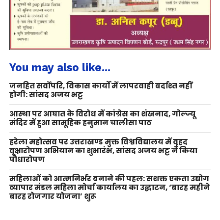
You may also like...
जनहित सर्वोपरि, विकास कार्यों में लापरवाही बर्दाश्त नहीं
होगी: सांसद अजय भट्ट
आस्था पर आघात के विरोध में कांग्रेस का शंखनाद, गोल्ज्यू
मंदिर में हुआ सामूहिक हनुमान चालीसा पाठ
हरेला महोत्सव पर उत्तराखण्ड मुक्त विश्वविद्यालय में वृहद
वृक्षारोपण अभियान का शुभारंभ, सांसद अजय भट्ट ने किया
पौधारोपण
महिलाओं को आत्मनिर्भर बनाने की पहल: सशक्त एकता उद्योग
व्यापार मंडल महिला मोर्चा कार्यालय का उद्घाटन, ‘बारह महीने
बारह रोजगार योजना’ शुरू