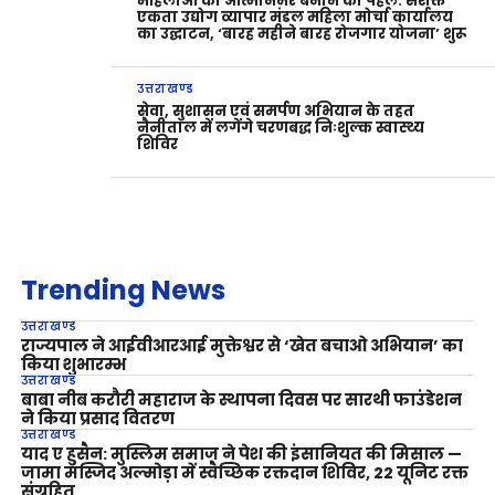
महिलाओं को आत्मनिर्भर बनाने की पहल: सशक्त
एकता उद्योग व्यापार मंडल महिला मोर्चा कार्यालय
का उद्घाटन, ‘बारह महीने बारह रोजगार योजना’ शुरू
उत्तराखण्ड
सेवा, सुशासन एवं समर्पण अभियान के तहत
नैनीताल में लगेंगे चरणबद्ध निःशुल्क स्वास्थ्य
शिविर
Trending News
उत्तराखण्ड
राज्यपाल ने आईवीआरआई मुक्तेश्वर से ‘खेत बचाओ अभियान’ का
किया शुभारम्भ
उत्तराखण्ड
बाबा नीब करौरी महाराज के स्थापना दिवस पर सारथी फाउंडेशन
ने किया प्रसाद वितरण
उत्तराखण्ड
याद ए हुसैन: मुस्लिम समाज ने पेश की इंसानियत की मिसाल —
जामा मस्जिद अल्मोड़ा में स्वैच्छिक रक्तदान शिविर, 22 यूनिट रक्त
संग्रहित