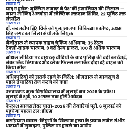
उत्तराखण्ड
याद ए हुसैन: मुस्लिम समाज ने पेश की इंसानियत की मिसाल —
जामा मस्जिद अल्मोड़ा में स्वैच्छिक रक्तदान शिविर, 22 यूनिट रक्त
संग्रहित
उत्तराखण्ड
डॉ. करनदीप सिंह विर्क को पुनः भाजपा चिकित्सा प्रकोष्ठ, ऊधम
सिंह नगर का जिला संयोजक नियुक्त
उत्तराखण्ड
नैनीताल में व्यापक वाहन चेकिंग अभियान; 35 रेंटल
टैक्सी‑बाइक चालान, 9 बसें दैन्य हालत, 100 से अधिक चालान
उत्तराखण्ड
सोशल मीडिया पर वायरल वीडियो के बाद पुलिस की बड़ी कार्रवाई,
नंबर प्लेट छिपाकर और ब्लैक फिल्म लगाकर दौड़ा रहे वाहन को
किया सीज
उत्तराखण्ड
अधिकारियों को सतर्क रहने के निर्देश; भीमताल में मानसून से
पहले तैयारियां तेज करने को कहा
उत्तराखण्ड
उत्तराखण्ड मुक्त विश्वविद्यालय में जुलाई सत्र 2026 के प्रवेश 1
जुलाई से शुरू, 10 अगस्त तक होंगे आवेदन
उत्तराखण्ड
कैलाश मानसरोवर यात्रा-2026 की तैयारियां पूरी, 6 जुलाई को
पहुंचेगा पहला दल: डीएम
उत्तराखण्ड
कर्णप्रयाग बवाल: निहंगों के खिलाफ हत्या के प्रयास समेत गंभीर
धाराओं में मुकदमा, पुलिस पर हमले का आरोप