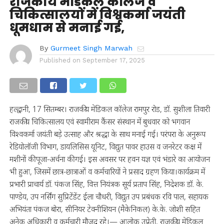
राजकीय मेडिकल कॉलेज व
चिकित्सालयों में विश्वकर्मा जयंती
धूमधाम से मनाई गई,
By
Gurmeet Singh Marwah
Published on
September 17, 2025
हल्द्वानी, 17 सितम्बर। राजकीय मेडिकल कॉलेज रामपुर रोड, डॉ. सुशीला तिवारी
राजकीय चिकित्सालय एवं स्वामीराम कैंसर संस्थान में बुधवार को भगवान
विश्वकर्मा जयंती बड़े उत्साह और श्रद्धा के साथ मनाई गई। परंपरा के अनुरूप
रेडियोलॉजी विभाग, डायलिसिस यूनिट, विद्युत पावर हाउस व जनरेटर कक्ष में
मशीनों की पूजा-अर्चना की गई। इस अवसर पर हवन यज्ञ एवं भंडारे का आयोजन
भी हुआ, जिसमें छात्र-छात्राओं व कर्मचारियों ने प्रसाद ग्रहण किया।कार्यक्रम में
प्रभारी प्राचार्य डॉ. पंकज सिंह, वित्त नियंत्रक सूर्य प्रताप सिंह, निदेशक डॉ. के.
पाण्डेय, उप नर्सिंग सुप्रिटेंडेंट ईला चौधरी, विद्युत उप प्रबंधक रवि पाल, सहायक
अभियंता पंकज बोरा, सीनियर टेक्नीशियन (मैकेनिकल) के.के. जोशी सहित
अनेक अधिकारी व कर्मचारी मौजूद रहे।— आलोक उप्रेती, राजकीय मेडिकल