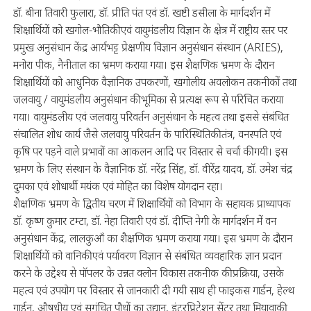
डॉ. बीना तिवारी फुलारा, डॉ. प्रीति पंत एवं डॉ. खष्टी डसीला के मार्गदर्शन में
शिक्षार्थियों को खगोल-भौतिकी एवं वायुमंडलीय विज्ञान के क्षेत्र में राष्ट्रीय स्तर पर
प्रमुख अनुसंधान केंद्र आर्यभट्ट प्रेक्षणीय विज्ञान अनुसंधान संस्थान (ARIES),
मनोरा पीक, नैनीताल का भ्रमण कराया गया। इस शैक्षणिक भ्रमण के दौरान
शिक्षार्थियों को आधुनिक वैज्ञानिक उपकरणों, खगोलीय अवलोकन तकनीकों तथा
जलवायु / वायुमंडलीय अनुसंधान की भूमिका से प्रत्यक्ष रूप से परिचित कराया
गया। वायुमंडलीय एवं जलवायु परिवर्तन अनुसंधान के महत्व तथा इससे संबंधित
संचालित शोध कार्य जैसे जलवायु परिवर्तन के पारिस्थितिकी तंत्र, वनस्पति एवं
कृषि पर पड़ने वाले प्रभावों का आकलन आदि पर विस्तार से चर्चा की गयी। इस
भ्रमण के लिए संस्थान के वैज्ञानिक डॉ. नरेंद्र सिंह, डॉ. वीरेंद्र यादव, डॉ. उमेश चंद्र
दुमका एवं शोधार्थी मयंक एवं मोहित का विशेष योगदान रहा।
शैक्षणिक भ्रमण के द्वितीय चरण में शिक्षार्थियों को विभाग के सहायक प्राध्यापक
डॉ. कृष्ण कुमार टम्टा, डॉ. नेहा तिवारी एवं डॉ. दीप्ति नेगी के मार्गदर्शन में वन
अनुसंधान केंद्र, लालकुआँ का शैक्षणिक भ्रमण कराया गया। इस भ्रमण के दौरान
शिक्षार्थियों को वानिकी एवं पर्यावरण विज्ञान से संबंधित व्यवहारिक ज्ञान प्रदान
करने के उद्देश्य से पॉपलर के उन्नत क्लोन विकास तकनीक की प्रक्रिया, उसके
महत्व एवं उपयोग पर विस्तार से जानकारी दी गयी साथ ही फाइकस गार्डन, हेल्थ
गार्डन, औषधीय एवं सुगंधित पौधों का उद्यान, इंटरप्रिटेशन सेंटर तथा मियावाकी