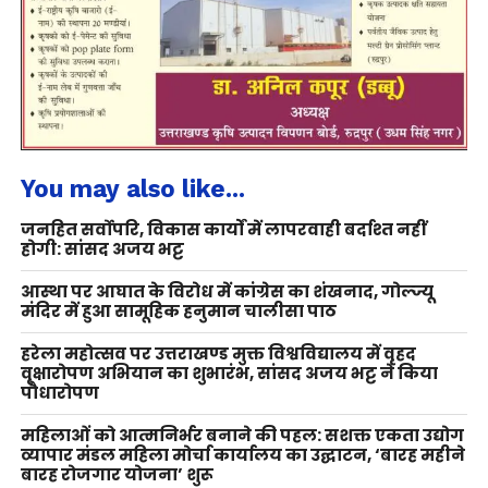
You may also like...
जनहित सर्वोपरि, विकास कार्यों में लापरवाही बर्दाश्त नहीं
होगी: सांसद अजय भट्ट
आस्था पर आघात के विरोध में कांग्रेस का शंखनाद, गोल्ज्यू
मंदिर में हुआ सामूहिक हनुमान चालीसा पाठ
हरेला महोत्सव पर उत्तराखण्ड मुक्त विश्वविद्यालय में वृहद
वृक्षारोपण अभियान का शुभारंभ, सांसद अजय भट्ट ने किया
पौधारोपण
महिलाओं को आत्मनिर्भर बनाने की पहल: सशक्त एकता उद्योग
व्यापार मंडल महिला मोर्चा कार्यालय का उद्घाटन, ‘बारह महीने
बारह रोजगार योजना’ शुरू