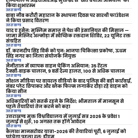
राज्यपाल ने आईवीआरआई मुक्तेश्वर से ‘खेत बचाओ अभियान’ का
किया शुभारम्भ
उत्तराखण्ड
बाबा नीब करौरी महाराज के स्थापना दिवस पर सारथी फाउंडेशन
ने किया प्रसाद वितरण
उत्तराखण्ड
याद ए हुसैन: मुस्लिम समाज ने पेश की इंसानियत की मिसाल —
जामा मस्जिद अल्मोड़ा में स्वैच्छिक रक्तदान शिविर, 22 यूनिट रक्त
संग्रहित
उत्तराखण्ड
डॉ. करनदीप सिंह विर्क को पुनः भाजपा चिकित्सा प्रकोष्ठ, ऊधम
सिंह नगर का जिला संयोजक नियुक्त
उत्तराखण्ड
नैनीताल में व्यापक वाहन चेकिंग अभियान; 35 रेंटल
टैक्सी‑बाइक चालान, 9 बसें दैन्य हालत, 100 से अधिक चालान
उत्तराखण्ड
सोशल मीडिया पर वायरल वीडियो के बाद पुलिस की बड़ी कार्रवाई,
नंबर प्लेट छिपाकर और ब्लैक फिल्म लगाकर दौड़ा रहे वाहन को
किया सीज
उत्तराखण्ड
अधिकारियों को सतर्क रहने के निर्देश; भीमताल में मानसून से
पहले तैयारियां तेज करने को कहा
उत्तराखण्ड
उत्तराखण्ड मुक्त विश्वविद्यालय में जुलाई सत्र 2026 के प्रवेश 1
जुलाई से शुरू, 10 अगस्त तक होंगे आवेदन
उत्तराखण्ड
कैलाश मानसरोवर यात्रा-2026 की तैयारियां पूरी, 6 जुलाई को
पहुंचेगा पहला दल: डीएम