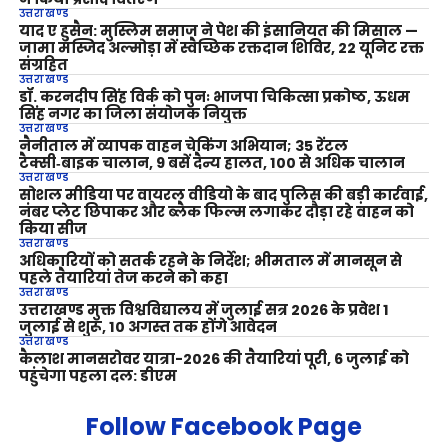
उत्तराखण्ड
याद ए हुसैन: मुस्लिम समाज ने पेश की इंसानियत की मिसाल —
जामा मस्जिद अल्मोड़ा में स्वैच्छिक रक्तदान शिविर, 22 यूनिट रक्त
संग्रहित
उत्तराखण्ड
डॉ. करनदीप सिंह विर्क को पुनः भाजपा चिकित्सा प्रकोष्ठ, ऊधम
सिंह नगर का जिला संयोजक नियुक्त
उत्तराखण्ड
नैनीताल में व्यापक वाहन चेकिंग अभियान; 35 रेंटल
टैक्सी‑बाइक चालान, 9 बसें दैन्य हालत, 100 से अधिक चालान
उत्तराखण्ड
सोशल मीडिया पर वायरल वीडियो के बाद पुलिस की बड़ी कार्रवाई,
नंबर प्लेट छिपाकर और ब्लैक फिल्म लगाकर दौड़ा रहे वाहन को
किया सीज
उत्तराखण्ड
अधिकारियों को सतर्क रहने के निर्देश; भीमताल में मानसून से
पहले तैयारियां तेज करने को कहा
उत्तराखण्ड
उत्तराखण्ड मुक्त विश्वविद्यालय में जुलाई सत्र 2026 के प्रवेश 1
जुलाई से शुरू, 10 अगस्त तक होंगे आवेदन
उत्तराखण्ड
कैलाश मानसरोवर यात्रा-2026 की तैयारियां पूरी, 6 जुलाई को
पहुंचेगा पहला दल: डीएम
Follow Facebook Page