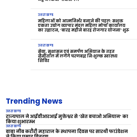
उत्तराखण्ड
महिलाओं को आत्मनिर्भर बनाने की पहल: सशक्त
एकता उद्योग व्यापार मंडल महिला मोर्चा कार्यालय
का उद्घाटन, ‘बारह महीने बारह रोजगार योजना’ शुरू
उत्तराखण्ड
सेवा, सुशासन एवं समर्पण अभियान के तहत
नैनीताल में लगेंगे चरणबद्ध निःशुल्क स्वास्थ्य
शिविर
Trending News
उत्तराखण्ड
राज्यपाल ने आईवीआरआई मुक्तेश्वर से ‘खेत बचाओ अभियान’ का
किया शुभारम्भ
उत्तराखण्ड
बाबा नीब करौरी महाराज के स्थापना दिवस पर सारथी फाउंडेशन
ने किया प्रसाद वितरण