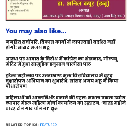
You may also like...
जनहित सर्वोपरि, विकास कार्यों में लापरवाही बर्दाश्त नहीं
होगी: सांसद अजय भट्ट
आस्था पर आघात के विरोध में कांग्रेस का शंखनाद, गोल्ज्यू
मंदिर में हुआ सामूहिक हनुमान चालीसा पाठ
हरेला महोत्सव पर उत्तराखण्ड मुक्त विश्वविद्यालय में वृहद
वृक्षारोपण अभियान का शुभारंभ, सांसद अजय भट्ट ने किया
पौधारोपण
महिलाओं को आत्मनिर्भर बनाने की पहल: सशक्त एकता उद्योग
व्यापार मंडल महिला मोर्चा कार्यालय का उद्घाटन, ‘बारह महीने
बारह रोजगार योजना’ शुरू
RELATED TOPICS:
FEATURED