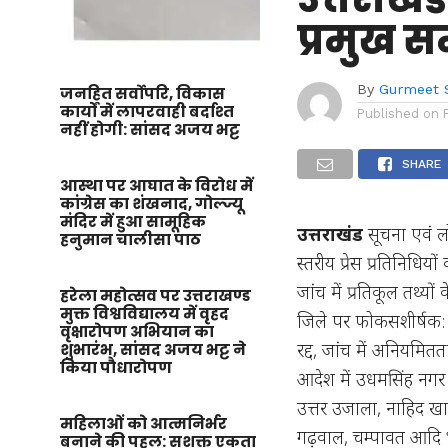
प्रमुख स
By
Gurmeet 
जनहित सर्वोपरि, विकास
कार्यों में लापरवाही बर्दाश्त
Published on
नहीं होगी: सांसद अजय भट्ट
SHARE
आस्था पर आघात के विरोध में
कांग्रेस का शंखनाद, गोल्ज्यू
मंदिर में हुआ सामूहिक
उत्तराखंड
सूचना एवं ल
हनुमान चालीसा पाठ
स्तरीय प्रेस प्रतिनिधि
जांच में प्रतिकूल तथ्
हरेला महोत्सव पर उत्तराखण्ड
मुक्त विश्वविद्यालय में वृहद
जिले पर फोकसशीर्षक: उ
वृक्षारोपण अभियान का
रद्द, जांच में अनियमितत
शुभारंभ, सांसद अजय भट्ट ने
किया पौधारोपण
आदेश में उधमसिंह नगर क
उत्तर उजाला, नाहिद खान
महिलाओं को आत्मनिर्भर
गढ़वाल, चम्पावत आदि
बनाने की पहल: सशक्त एकता