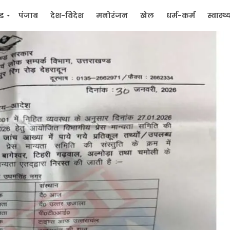
्ड
पंजाब
देश-विदेश
मनोरंजन
खेल
धर्म-कर्म
स्वास्थ्
िक
जन मुद्दे