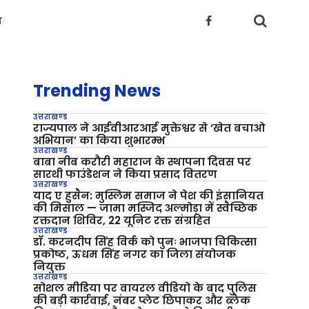
य
Trending News
उत्तराखण्ड
राज्यपाल ने आईवीआरआई मुक्तेश्वर से ‘खेत बचाओ
अभियान’ का किया शुभारम्भ
उत्तराखण्ड
बाबा नीब करौरी महाराज के स्थापना दिवस पर
सारथी फाउंडेशन ने किया प्रसाद वितरण
उत्तराखण्ड
याद ए हुसैन: मुस्लिम समाज ने पेश की इंसानियत
की मिसाल — जामा मस्जिद अल्मोड़ा में स्वैच्छिक
रक्तदान शिविर, 22 यूनिट रक्त संग्रहित
उत्तराखण्ड
डॉ. करनदीप सिंह विर्क को पुनः भाजपा चिकित्सा
प्रकोष्ठ, ऊधम सिंह नगर का जिला संयोजक
नियुक्त
उत्तराखण्ड
सोशल मीडिया पर वायरल वीडियो के बाद पुलिस
की बड़ी कार्रवाई, नंबर प्लेट छिपाकर और ब्लैक