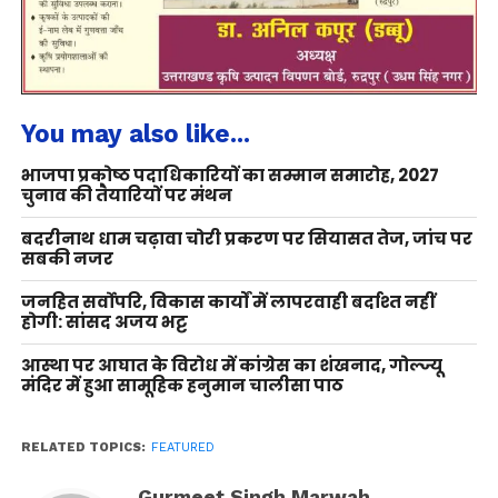
You may also like...
भाजपा प्रकोष्ठ पदाधिकारियों का सम्मान समारोह, 2027
चुनाव की तैयारियों पर मंथन
बदरीनाथ धाम चढ़ावा चोरी प्रकरण पर सियासत तेज, जांच पर
सबकी नजर
जनहित सर्वोपरि, विकास कार्यों में लापरवाही बर्दाश्त नहीं
होगी: सांसद अजय भट्ट
आस्था पर आघात के विरोध में कांग्रेस का शंखनाद, गोल्ज्यू
मंदिर में हुआ सामूहिक हनुमान चालीसा पाठ
RELATED TOPICS:
FEATURED
Gurmeet Singh Marwah