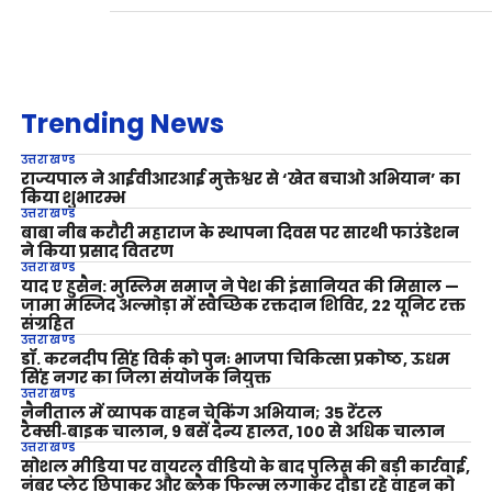
Trending News
उत्तराखण्ड
राज्यपाल ने आईवीआरआई मुक्तेश्वर से ‘खेत बचाओ अभियान’ का
किया शुभारम्भ
उत्तराखण्ड
बाबा नीब करौरी महाराज के स्थापना दिवस पर सारथी फाउंडेशन
ने किया प्रसाद वितरण
उत्तराखण्ड
याद ए हुसैन: मुस्लिम समाज ने पेश की इंसानियत की मिसाल —
जामा मस्जिद अल्मोड़ा में स्वैच्छिक रक्तदान शिविर, 22 यूनिट रक्त
संग्रहित
उत्तराखण्ड
डॉ. करनदीप सिंह विर्क को पुनः भाजपा चिकित्सा प्रकोष्ठ, ऊधम
सिंह नगर का जिला संयोजक नियुक्त
उत्तराखण्ड
नैनीताल में व्यापक वाहन चेकिंग अभियान; 35 रेंटल
टैक्सी‑बाइक चालान, 9 बसें दैन्य हालत, 100 से अधिक चालान
उत्तराखण्ड
सोशल मीडिया पर वायरल वीडियो के बाद पुलिस की बड़ी कार्रवाई,
नंबर प्लेट छिपाकर और ब्लैक फिल्म लगाकर दौड़ा रहे वाहन को