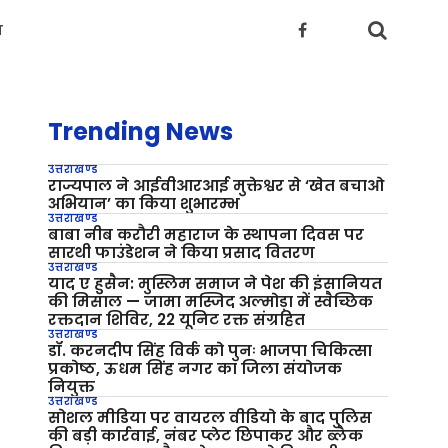
य
Trending News
उत्तराखण्ड
राज्यपाल ने आईवीआरआई मुक्तेश्वर से ‘खेत बचाओ
अभियान’ का किया शुभारम्भ
उत्तराखण्ड
बाबा नीब करौरी महाराज के स्थापना दिवस पर
सारथी फाउंडेशन ने किया प्रसाद वितरण
उत्तराखण्ड
याद ए हुसैन: मुस्लिम समाज ने पेश की इंसानियत
की मिसाल — जामा मस्जिद अल्मोड़ा में स्वैच्छिक
रक्तदान शिविर, 22 यूनिट रक्त संग्रहित
उत्तराखण्ड
डॉ. करनदीप सिंह विर्क को पुनः भाजपा चिकित्सा
प्रकोष्ठ, ऊधम सिंह नगर का जिला संयोजक
नियुक्त
उत्तराखण्ड
सोशल मीडिया पर वायरल वीडियो के बाद पुलिस
की बड़ी कार्रवाई, नंबर प्लेट छिपाकर और ब्लैक