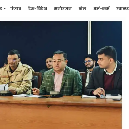
्ड
पंजाब
देश-विदेश
मनोरंजन
खेल
धर्म-कर्म
स्वास्थ्
िक
जन मुद्दे