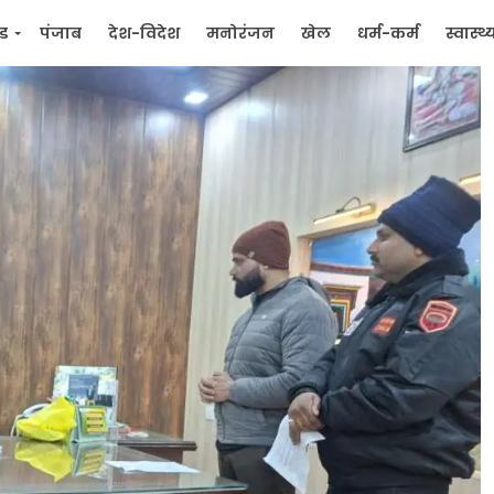
्ड
पंजाब
देश-विदेश
मनोरंजन
खेल
धर्म-कर्म
स्वास्थ्
िक
जन मुद्दे