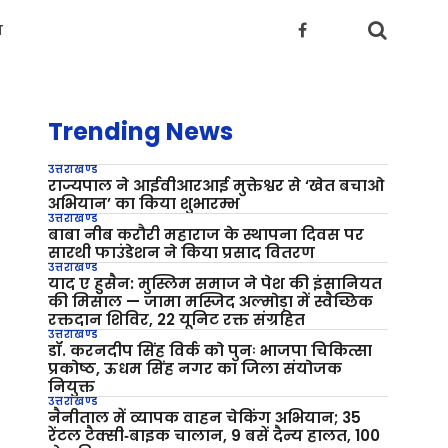
य
Trending News
उत्तराखण्ड
राज्यपाल ने आईवीआरआई मुक्तेश्वर से ‘खेत बचाओ
अभियान’ का किया शुभारम्भ
उत्तराखण्ड
बाबा नीब करौरी महाराज के स्थापना दिवस पर
सारथी फाउंडेशन ने किया प्रसाद वितरण
उत्तराखण्ड
याद ए हुसैन: मुस्लिम समाज ने पेश की इंसानियत
की मिसाल — जामा मस्जिद अल्मोड़ा में स्वैच्छिक
रक्तदान शिविर, 22 यूनिट रक्त संग्रहित
उत्तराखण्ड
डॉ. करनदीप सिंह विर्क को पुनः भाजपा चिकित्सा
प्रकोष्ठ, ऊधम सिंह नगर का जिला संयोजक
नियुक्त
उत्तराखण्ड
नैनीताल में व्यापक वाहन चेकिंग अभियान; 35
रेंटल टैक्सी‑बाइक चालान, 9 बसें दैन्य हालत, 100