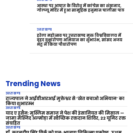
आस्था पर आघात के विरोध में कांग्रेस का शंखनाद,
गोल्ज्यू मंदिर में हुआ सामूहिक हनुमान चालीसा पाठ
उत्तराखण्ड
हरेला महोत्सव पर उत्तराखण्ड मुक्त विश्वविद्यालय में
वृहद वृक्षारोपण अभियान का शुभारंभ, सांसद अजय
भट्ट ने किया पौधारोपण
Trending News
उत्तराखण्ड
राज्यपाल ने आईवीआरआई मुक्तेश्वर से ‘खेत बचाओ अभियान’ का
किया शुभारम्भ
उत्तराखण्ड
याद ए हुसैन: मुस्लिम समाज ने पेश की इंसानियत की मिसाल —
जामा मस्जिद अल्मोड़ा में स्वैच्छिक रक्तदान शिविर, 22 यूनिट रक्त
संग्रहित
उत्तराखण्ड
डॉ. करनदीप सिंह विर्क को पुनः भाजपा चिकित्सा प्रकोष्ठ, ऊधम