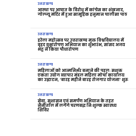
उत्तराखण्ड
आस्था पर आघात के विरोध में कांग्रेस का शंखनाद,
गोल्ज्यू मंदिर में हुआ सामूहिक हनुमान चालीसा पाठ
उत्तराखण्ड
हरेला महोत्सव पर उत्तराखण्ड मुक्त विश्वविद्यालय में
वृहद वृक्षारोपण अभियान का शुभारंभ, सांसद अजय
भट्ट ने किया पौधारोपण
उत्तराखण्ड
महिलाओं को आत्मनिर्भर बनाने की पहल: सशक्त
एकता उद्योग व्यापार मंडल महिला मोर्चा कार्यालय
का उद्घाटन, ‘बारह महीने बारह रोजगार योजना’ शुरू
उत्तराखण्ड
सेवा, सुशासन एवं समर्पण अभियान के तहत
नैनीताल में लगेंगे चरणबद्ध निःशुल्क स्वास्थ्य
शिविर