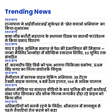
Trending News
उत्तराखण्ड
राज्यपाल ने आईवीआरआई मुक्तेश्वर से ‘खेत बचाओ अभियान’ का
किया शुभारम्भ
उत्तराखण्ड
बाबा नीब करौरी महाराज के स्थापना दिवस पर सारथी फाउंडेशन
ने किया प्रसाद वितरण
उत्तराखण्ड
याद ए हुसैन: मुस्लिम समाज ने पेश की इंसानियत की मिसाल —
जामा मस्जिद अल्मोड़ा में स्वैच्छिक रक्तदान शिविर, 22 यूनिट रक्त
संग्रहित
उत्तराखण्ड
डॉ. करनदीप सिंह विर्क को पुनः भाजपा चिकित्सा प्रकोष्ठ, ऊधम
सिंह नगर का जिला संयोजक नियुक्त
उत्तराखण्ड
नैनीताल में व्यापक वाहन चेकिंग अभियान; 35 रेंटल
टैक्सी‑बाइक चालान, 9 बसें दैन्य हालत, 100 से अधिक चालान
उत्तराखण्ड
सोशल मीडिया पर वायरल वीडियो के बाद पुलिस की बड़ी कार्रवाई,
नंबर प्लेट छिपाकर और ब्लैक फिल्म लगाकर दौड़ा रहे वाहन को
किया सीज
उत्तराखण्ड
अधिकारियों को सतर्क रहने के निर्देश; भीमताल में मानसून से
पहले तैयारियां तेज करने को कहा