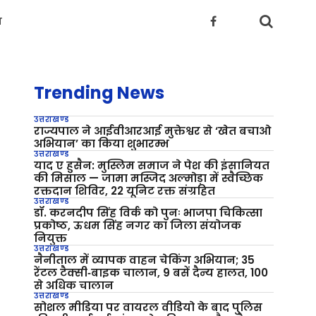
य
Trending News
उत्तराखण्ड
राज्यपाल ने आईवीआरआई मुक्तेश्वर से ‘खेत बचाओ
अभियान’ का किया शुभारम्भ
उत्तराखण्ड
याद ए हुसैन: मुस्लिम समाज ने पेश की इंसानियत
की मिसाल — जामा मस्जिद अल्मोड़ा में स्वैच्छिक
रक्तदान शिविर, 22 यूनिट रक्त संग्रहित
उत्तराखण्ड
डॉ. करनदीप सिंह विर्क को पुनः भाजपा चिकित्सा
प्रकोष्ठ, ऊधम सिंह नगर का जिला संयोजक
नियुक्त
उत्तराखण्ड
नैनीताल में व्यापक वाहन चेकिंग अभियान; 35
रेंटल टैक्सी‑बाइक चालान, 9 बसें दैन्य हालत, 100
से अधिक चालान
उत्तराखण्ड
सोशल मीडिया पर वायरल वीडियो के बाद पुलिस