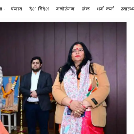
्ड
पंजाब
देश-विदेश
मनोरंजन
खेल
धर्म-कर्म
स्वास्थ्
िक
जन मुद्दे