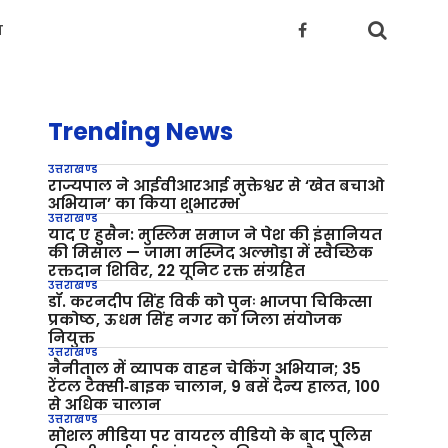
य
Trending News
उत्तराखण्ड
राज्यपाल ने आईवीआरआई मुक्तेश्वर से ‘खेत बचाओ
अभियान’ का किया शुभारम्भ
उत्तराखण्ड
याद ए हुसैन: मुस्लिम समाज ने पेश की इंसानियत
की मिसाल — जामा मस्जिद अल्मोड़ा में स्वैच्छिक
रक्तदान शिविर, 22 यूनिट रक्त संग्रहित
उत्तराखण्ड
डॉ. करनदीप सिंह विर्क को पुनः भाजपा चिकित्सा
प्रकोष्ठ, ऊधम सिंह नगर का जिला संयोजक
नियुक्त
उत्तराखण्ड
नैनीताल में व्यापक वाहन चेकिंग अभियान; 35
रेंटल टैक्सी‑बाइक चालान, 9 बसें दैन्य हालत, 100
से अधिक चालान
उत्तराखण्ड
सोशल मीडिया पर वायरल वीडियो के बाद पुलिस