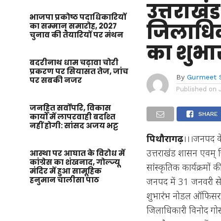
उत्तराख
भाजपा प्रकोष्ठ पदाधिकारियों
जिलाधिका
का सम्मान समारोह, 2027
चुनाव की तैयारियों पर मंथन
का शुभार
बदरीनाथ धाम चढ़ावा चोरी
प्रकरण पर सियासत तेज, जांच
By
Gurmeet 
पर सबकी नजर
Published on
जनहित सर्वोपरि, विकास
SHARE
कार्यों में लापरवाही बर्दाश्त
नहीं होगी: सांसद अजय भट्ट
पिथौरागढ़
।।।जनपद के 
उत्तराखंड शासन एवम् जि
आस्था पर आघात के विरोध में
कांग्रेस का शंखनाद, गोल्ज्यू
सांस्कृतिक कार्यक्रमों की
मंदिर में हुआ सामूहिक
हनुमान चालीसा पाठ
जनपद में 31 जनवरी स
शुभारंभ नोडल ऑफिसर 3
जिलाधिकारी विनोद गोस्