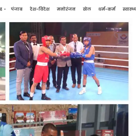
्ड
पंजाब
देश-विदेश
मनोरंजन
खेल
धर्म-कर्म
स्वास्थ्
िक
जन मुद्दे