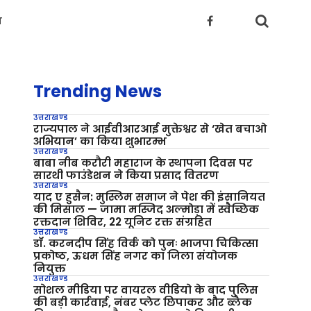
य
Trending News
उत्तराखण्ड
राज्यपाल ने आईवीआरआई मुक्तेश्वर से ‘खेत बचाओ
अभियान’ का किया शुभारम्भ
उत्तराखण्ड
बाबा नीब करौरी महाराज के स्थापना दिवस पर
सारथी फाउंडेशन ने किया प्रसाद वितरण
उत्तराखण्ड
याद ए हुसैन: मुस्लिम समाज ने पेश की इंसानियत
की मिसाल — जामा मस्जिद अल्मोड़ा में स्वैच्छिक
रक्तदान शिविर, 22 यूनिट रक्त संग्रहित
उत्तराखण्ड
डॉ. करनदीप सिंह विर्क को पुनः भाजपा चिकित्सा
प्रकोष्ठ, ऊधम सिंह नगर का जिला संयोजक
नियुक्त
उत्तराखण्ड
सोशल मीडिया पर वायरल वीडियो के बाद पुलिस
की बड़ी कार्रवाई, नंबर प्लेट छिपाकर और ब्लैक