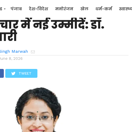
रेपी और टार्गेटेड थेरेपी से
्ड
पंजाब
देश-विदेश
मनोरंजन
खेल
धर्म-कर्म
स्वास्थ्
ार में नई उम्मीदें: डॉ.
िक
जन मुद्दे
वारी
Singh Marwah
June 8, 2026
TWEET