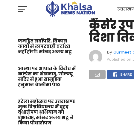
उत्तराखण्ड
इम्यूनोथे
उत्तराखण
कैंसर उपच
प्रशासन
दिशा ति
जनहित सर्वोपरि, विकास
कार्यों में लापरवाही बर्दाश्त
नहीं होगी: सांसद अजय भट्ट
By
Gurmeet 
Published on
आस्था पर आघात के विरोध में
कांग्रेस का शंखनाद, गोल्ज्यू
SHARE
मंदिर में हुआ सामूहिक
हनुमान चालीसा पाठ
हरेला महोत्सव पर उत्तराखण्ड
मुक्त विश्वविद्यालय में वृहद
वृक्षारोपण अभियान का
शुभारंभ, सांसद अजय भट्ट ने
किया पौधारोपण