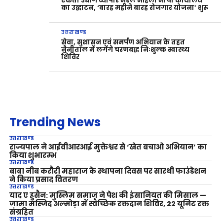
एकता उद्योग व्यापार मंडल महिला मोर्चा कार्यालय
का उद्घाटन, ‘बारह महीने बारह रोजगार योजना’ शुरू
उत्तराखण्ड
सेवा, सुशासन एवं समर्पण अभियान के तहत
नैनीताल में लगेंगे चरणबद्ध निःशुल्क स्वास्थ्य
शिविर
Trending News
उत्तराखण्ड
राज्यपाल ने आईवीआरआई मुक्तेश्वर से ‘खेत बचाओ अभियान’ का
किया शुभारम्भ
उत्तराखण्ड
बाबा नीब करौरी महाराज के स्थापना दिवस पर सारथी फाउंडेशन
ने किया प्रसाद वितरण
उत्तराखण्ड
याद ए हुसैन: मुस्लिम समाज ने पेश की इंसानियत की मिसाल —
जामा मस्जिद अल्मोड़ा में स्वैच्छिक रक्तदान शिविर, 22 यूनिट रक्त
संग्रहित
उत्तराखण्ड