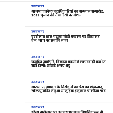
उत्तराखण्ड
भाजपा प्रकोष्ठ पदाधिकारियों का सम्मान समारोह,
2027 चुनाव की तैयारियों पर मंथन
उत्तराखण्ड
बदरीनाथ धाम चढ़ावा चोरी प्रकरण पर सियासत
तेज, जांच पर सबकी नजर
उत्तराखण्ड
जनहित सर्वोपरि, विकास कार्यों में लापरवाही बर्दाश्त
नहीं होगी: सांसद अजय भट्ट
उत्तराखण्ड
आस्था पर आघात के विरोध में कांग्रेस का शंखनाद,
गोल्ज्यू मंदिर में हुआ सामूहिक हनुमान चालीसा पाठ
उत्तराखण्ड
हरेला महोत्सव पर उत्तराखण्ड मुक्त विश्वविद्यालय में