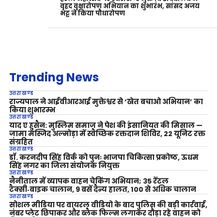
वृहद वृक्षारोपण अभियान का शुभारंभ, सांसद अजय
भट्ट ने किया पौधारोपण
Trending News
उत्तराखण्ड
राज्यपाल ने आईवीआरआई मुक्तेश्वर से ‘खेत बचाओ अभियान’ का
किया शुभारम्भ
उत्तराखण्ड
याद ए हुसैन: मुस्लिम समाज ने पेश की इंसानियत की मिसाल —
जामा मस्जिद अल्मोड़ा में स्वैच्छिक रक्तदान शिविर, 22 यूनिट रक्त
संग्रहित
उत्तराखण्ड
डॉ. करनदीप सिंह विर्क को पुनः भाजपा चिकित्सा प्रकोष्ठ, ऊधम
सिंह नगर का जिला संयोजक नियुक्त
उत्तराखण्ड
नैनीताल में व्यापक वाहन चेकिंग अभियान; 35 रेंटल
टैक्सी‑बाइक चालान, 9 बसें दैन्य हालत, 100 से अधिक चालान
उत्तराखण्ड
सोशल मीडिया पर वायरल वीडियो के बाद पुलिस की बड़ी कार्रवाई,
नंबर प्लेट छिपाकर और ब्लैक फिल्म लगाकर दौड़ा रहे वाहन को