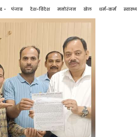
्ड
पंजाब
देश-विदेश
मनोरंजन
खेल
धर्म-कर्म
स्वास्थ्
िक
जन मुद्दे