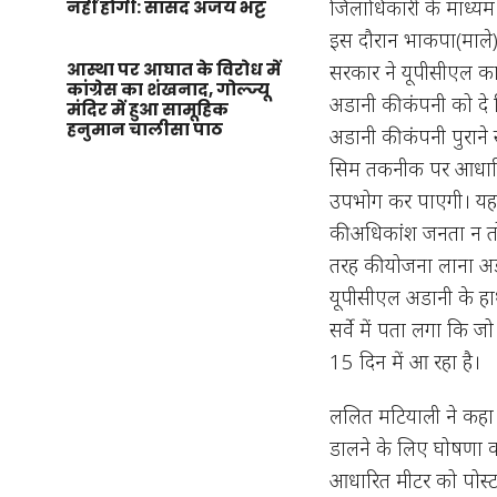
जिलाधिकारी के माध्यम स
नहीं होगी: सांसद अजय भट्ट
इस दौरान भाकपा(माले)
आस्था पर आघात के विरोध में
सरकार ने यूपीसीएल का
कांग्रेस का शंखनाद, गोल्ज्यू
अडानी की कंपनी को दे
मंदिर में हुआ सामूहिक
हनुमान चालीसा पाठ
अडानी की कंपनी पुराने 
सिम तकनीक पर आधारित
उपभोग कर पाएगी। यह य
की अधिकांश जनता न तो 
तरह की योजना लाना अडा
यूपीसीएल अडानी के हाथो
सर्वे में पता लगा कि 
15 दिन में आ रहा है।
ललित मटियाली ने कहा 
डालने के लिए घोषणा कर
आधारित मीटर को पोस्टप