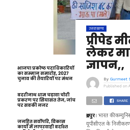
उत्तराखण्ड
प्रीपेड 
लेकर माल
ज्ञापन,,
भाजपा प्रकोष्ठ पदाधिकारियों
का सम्मान समारोह, 2027
चुनाव की तैयारियों पर मंथन
By
Gurmeet 
Published on
बदरीनाथ धाम चढ़ावा चोरी
प्रकरण पर सियासत तेज, जांच
SHARE
पर सबकी नजर
रुद्रपुर
। भारत की कम्युनिस
जनहित सर्वोपरि, विकास
यूपीसीएल के निजीकरण क
कार्यों में लापरवाही बर्दाश्त