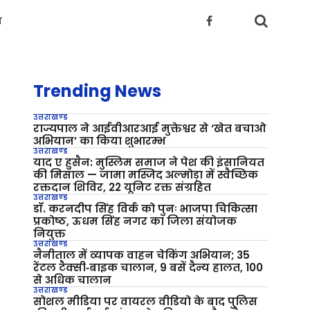
य
Trending News
उत्तराखण्ड
राज्यपाल ने आईवीआरआई मुक्तेश्वर से ‘खेत बचाओ
अभियान’ का किया शुभारम्भ
उत्तराखण्ड
याद ए हुसैन: मुस्लिम समाज ने पेश की इंसानियत
की मिसाल — जामा मस्जिद अल्मोड़ा में स्वैच्छिक
रक्तदान शिविर, 22 यूनिट रक्त संग्रहित
उत्तराखण्ड
डॉ. करनदीप सिंह विर्क को पुनः भाजपा चिकित्सा
प्रकोष्ठ, ऊधम सिंह नगर का जिला संयोजक
नियुक्त
उत्तराखण्ड
नैनीताल में व्यापक वाहन चेकिंग अभियान; 35
रेंटल टैक्सी‑बाइक चालान, 9 बसें दैन्य हालत, 100
से अधिक चालान
उत्तराखण्ड
सोशल मीडिया पर वायरल वीडियो के बाद पुलिस