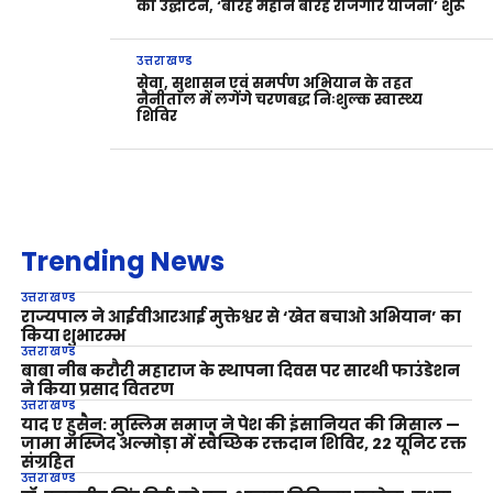
का उद्घाटन, ‘बारह महीने बारह रोजगार योजना’ शुरू
उत्तराखण्ड
सेवा, सुशासन एवं समर्पण अभियान के तहत
नैनीताल में लगेंगे चरणबद्ध निःशुल्क स्वास्थ्य
शिविर
Trending News
उत्तराखण्ड
राज्यपाल ने आईवीआरआई मुक्तेश्वर से ‘खेत बचाओ अभियान’ का
किया शुभारम्भ
उत्तराखण्ड
बाबा नीब करौरी महाराज के स्थापना दिवस पर सारथी फाउंडेशन
ने किया प्रसाद वितरण
उत्तराखण्ड
याद ए हुसैन: मुस्लिम समाज ने पेश की इंसानियत की मिसाल —
जामा मस्जिद अल्मोड़ा में स्वैच्छिक रक्तदान शिविर, 22 यूनिट रक्त
संग्रहित
उत्तराखण्ड