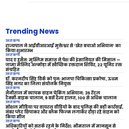
Trending News
उत्तराखण्ड
राज्यपाल ने आईवीआरआई मुक्तेश्वर से ‘खेत बचाओ अभियान’ का
किया शुभारम्भ
उत्तराखण्ड
याद ए हुसैन: मुस्लिम समाज ने पेश की इंसानियत की मिसाल —
जामा मस्जिद अल्मोड़ा में स्वैच्छिक रक्तदान शिविर, 22 यूनिट रक्त
संग्रहित
उत्तराखण्ड
डॉ. करनदीप सिंह विर्क को पुनः भाजपा चिकित्सा प्रकोष्ठ, ऊधम
सिंह नगर का जिला संयोजक नियुक्त
उत्तराखण्ड
नैनीताल में व्यापक वाहन चेकिंग अभियान; 35 रेंटल
टैक्सी‑बाइक चालान, 9 बसें दैन्य हालत, 100 से अधिक चालान
उत्तराखण्ड
सोशल मीडिया पर वायरल वीडियो के बाद पुलिस की बड़ी कार्रवाई,
नंबर प्लेट छिपाकर और ब्लैक फिल्म लगाकर दौड़ा रहे वाहन को
किया सीज
उत्तराखण्ड
अधिकारियों को सतर्क रहने के निर्देश; भीमताल में मानसून से