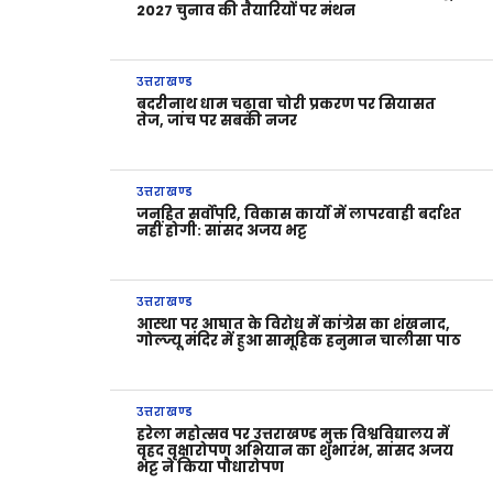
2027 चुनाव की तैयारियों पर मंथन
उत्तराखण्ड
बदरीनाथ धाम चढ़ावा चोरी प्रकरण पर सियासत
तेज, जांच पर सबकी नजर
उत्तराखण्ड
जनहित सर्वोपरि, विकास कार्यों में लापरवाही बर्दाश्त
नहीं होगी: सांसद अजय भट्ट
उत्तराखण्ड
आस्था पर आघात के विरोध में कांग्रेस का शंखनाद,
गोल्ज्यू मंदिर में हुआ सामूहिक हनुमान चालीसा पाठ
उत्तराखण्ड
हरेला महोत्सव पर उत्तराखण्ड मुक्त विश्वविद्यालय में
वृहद वृक्षारोपण अभियान का शुभारंभ, सांसद अजय
भट्ट ने किया पौधारोपण