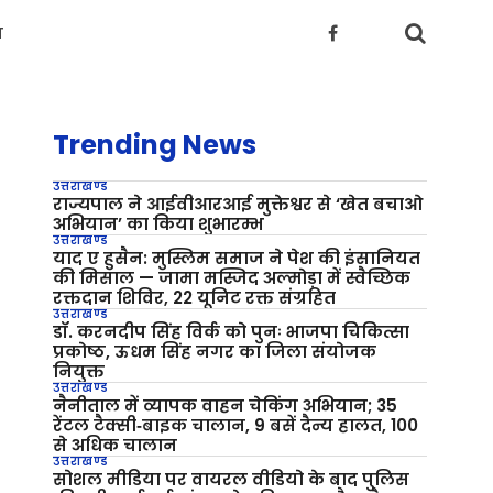
य
Trending News
उत्तराखण्ड
राज्यपाल ने आईवीआरआई मुक्तेश्वर से ‘खेत बचाओ
अभियान’ का किया शुभारम्भ
उत्तराखण्ड
याद ए हुसैन: मुस्लिम समाज ने पेश की इंसानियत
की मिसाल — जामा मस्जिद अल्मोड़ा में स्वैच्छिक
रक्तदान शिविर, 22 यूनिट रक्त संग्रहित
उत्तराखण्ड
डॉ. करनदीप सिंह विर्क को पुनः भाजपा चिकित्सा
प्रकोष्ठ, ऊधम सिंह नगर का जिला संयोजक
नियुक्त
उत्तराखण्ड
नैनीताल में व्यापक वाहन चेकिंग अभियान; 35
रेंटल टैक्सी‑बाइक चालान, 9 बसें दैन्य हालत, 100
से अधिक चालान
उत्तराखण्ड
सोशल मीडिया पर वायरल वीडियो के बाद पुलिस