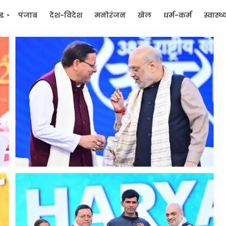
्ड
पंजाब
देश-विदेश
मनोरंजन
खेल
धर्म-कर्म
स्वास्थ्
िक
जन मुद्दे