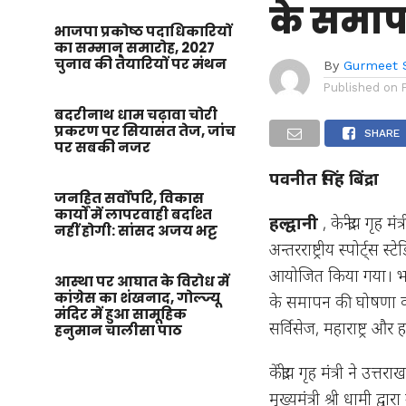
के समाप
भाजपा प्रकोष्ठ पदाधिकारियों
का सम्मान समारोह, 2027
चुनाव की तैयारियों पर मंथन
By
Gurmeet 
Published on
बदरीनाथ धाम चढ़ावा चोरी
प्रकरण पर सियासत तेज, जांच
SHARE
पर सबकी नजर
पवनीत सिंह बिंद्रा
जनहित सर्वोपरि, विकास
कार्यों में लापरवाही बर्दाश्त
हल्द्वानी
, केन्द्रीय गृह
नहीं होगी: सांसद अजय भट्ट
अन्तरराष्ट्रीय स्पोर्ट्स 
आयोजित किया गया। भारत
आस्था पर आघात के विरोध में
कांग्रेस का शंखनाद, गोल्ज्यू
के समापन की घोषणा की। इ
मंदिर में हुआ सामूहिक
सर्विसेज, महाराष्ट्र औ
हनुमान चालीसा पाठ
केंद्रीय गृह मंत्री ने उ
मुख्यमंत्री श्री धामी द्व