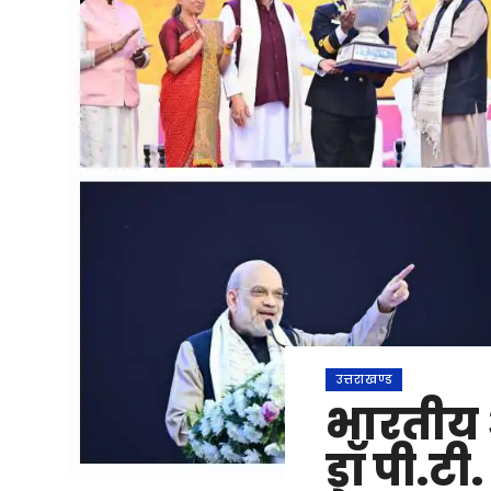
उत्तराखण्ड
भारतीय 
डॉ पी.टी.