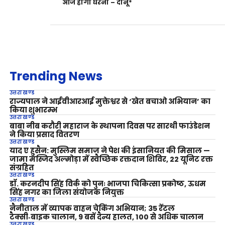
आज होगा धरना – दानू*
Trending News
उत्तराखण्ड
राज्यपाल ने आईवीआरआई मुक्तेश्वर से ‘खेत बचाओ अभियान’ का
किया शुभारम्भ
उत्तराखण्ड
बाबा नीब करौरी महाराज के स्थापना दिवस पर सारथी फाउंडेशन
ने किया प्रसाद वितरण
उत्तराखण्ड
याद ए हुसैन: मुस्लिम समाज ने पेश की इंसानियत की मिसाल —
जामा मस्जिद अल्मोड़ा में स्वैच्छिक रक्तदान शिविर, 22 यूनिट रक्त
संग्रहित
उत्तराखण्ड
डॉ. करनदीप सिंह विर्क को पुनः भाजपा चिकित्सा प्रकोष्ठ, ऊधम
सिंह नगर का जिला संयोजक नियुक्त
उत्तराखण्ड
नैनीताल में व्यापक वाहन चेकिंग अभियान; 35 रेंटल
टैक्सी‑बाइक चालान, 9 बसें दैन्य हालत, 100 से अधिक चालान
उत्तराखण्ड