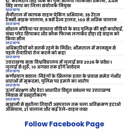
डॉ. करनदीप सिंह विर्क को पुनः भाजपा चिकित्सा प्रकोष्ठ, ऊधम
सिंह नगर का जिला संयोजक नियुक्त
उत्तराखण्ड
नैनीताल में व्यापक वाहन चेकिंग अभियान; 35 रेंटल
टैक्सी‑बाइक चालान, 9 बसें दैन्य हालत, 100 से अधिक चालान
उत्तराखण्ड
सोशल मीडिया पर वायरल वीडियो के बाद पुलिस की बड़ी कार्रवाई,
नंबर प्लेट छिपाकर और ब्लैक फिल्म लगाकर दौड़ा रहे वाहन को
किया सीज
उत्तराखण्ड
अधिकारियों को सतर्क रहने के निर्देश; भीमताल में मानसून से
पहले तैयारियां तेज करने को कहा
उत्तराखण्ड
उत्तराखण्ड मुक्त विश्वविद्यालय में जुलाई सत्र 2026 के प्रवेश 1
जुलाई से शुरू, 10 अगस्त तक होंगे आवेदन
उत्तराखण्ड
कर्णप्रयाग बवाल: निहंगों के खिलाफ हत्या के प्रयास समेत गंभीर
धाराओं में मुकदमा, पुलिस पर हमले का आरोप
उत्तराखण्ड
ऊर्जा संरक्षण और डेटा आधारित विद्युत प्रबंधन पर उत्तराखण्ड
निवास में प्रस्तुतीकरण
उत्तराखण्ड
मुखानी से सुशीला तिवारी अस्पताल तक चला अतिक्रमण हटाओ
अभियान, 21 चालान और कई ठेले-वाहन जब्त
Follow Facebook Page