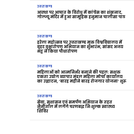
उत्तराखण्ड
आस्था पर आघात के विरोध में कांग्रेस का शंखनाद,
गोल्ज्यू मंदिर में हुआ सामूहिक हनुमान चालीसा पाठ
उत्तराखण्ड
हरेला महोत्सव पर उत्तराखण्ड मुक्त विश्वविद्यालय में
वृहद वृक्षारोपण अभियान का शुभारंभ, सांसद अजय
भट्ट ने किया पौधारोपण
उत्तराखण्ड
महिलाओं को आत्मनिर्भर बनाने की पहल: सशक्त
एकता उद्योग व्यापार मंडल महिला मोर्चा कार्यालय
का उद्घाटन, ‘बारह महीने बारह रोजगार योजना’ शुरू
उत्तराखण्ड
सेवा, सुशासन एवं समर्पण अभियान के तहत
नैनीताल में लगेंगे चरणबद्ध निःशुल्क स्वास्थ्य
शिविर