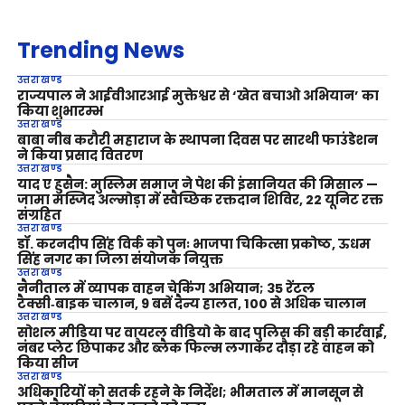
Trending News
उत्तराखण्ड
राज्यपाल ने आईवीआरआई मुक्तेश्वर से ‘खेत बचाओ अभियान’ का
किया शुभारम्भ
उत्तराखण्ड
बाबा नीब करौरी महाराज के स्थापना दिवस पर सारथी फाउंडेशन
ने किया प्रसाद वितरण
उत्तराखण्ड
याद ए हुसैन: मुस्लिम समाज ने पेश की इंसानियत की मिसाल —
जामा मस्जिद अल्मोड़ा में स्वैच्छिक रक्तदान शिविर, 22 यूनिट रक्त
संग्रहित
उत्तराखण्ड
डॉ. करनदीप सिंह विर्क को पुनः भाजपा चिकित्सा प्रकोष्ठ, ऊधम
सिंह नगर का जिला संयोजक नियुक्त
उत्तराखण्ड
नैनीताल में व्यापक वाहन चेकिंग अभियान; 35 रेंटल
टैक्सी‑बाइक चालान, 9 बसें दैन्य हालत, 100 से अधिक चालान
उत्तराखण्ड
सोशल मीडिया पर वायरल वीडियो के बाद पुलिस की बड़ी कार्रवाई,
नंबर प्लेट छिपाकर और ब्लैक फिल्म लगाकर दौड़ा रहे वाहन को
किया सीज
उत्तराखण्ड
अधिकारियों को सतर्क रहने के निर्देश; भीमताल में मानसून से